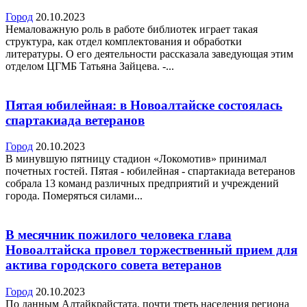
Город
20.10.2023
Немаловажную роль в работе библиотек играет такая
структура, как отдел комплектования и обработки
литературы. О его деятельности рассказала заведующая этим
отделом ЦГМБ Татьяна Зайцева. -...
Пятая юбилейная: в Новоалтайске состоялась
спартакиада ветеранов
Город
20.10.2023
В минувшую пятницу стадион «Локомотив» принимал
почетных гостей. Пятая - юбилейная - спартакиада ветеранов
собрала 13 команд различных предприятий и учреждений
города. Померяться силами...
В месячник пожилого человека глава
Новоалтайска провел торжественный прием для
актива городского совета ветеранов
Город
20.10.2023
По данным Алтайкрайстата, почти треть населения региона