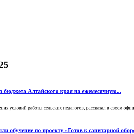
25
из бюджета Алтайского края на ежемесячную...
шения условий работы сельских педагогов, рассказал в своем о
ли обучение по проекту «Готов к санитарной обор