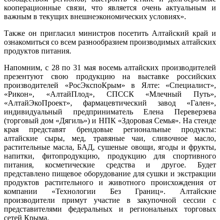
кооперационные связи, что является очень актуальным и
важным в текущих внешнеэкономических условиях».
Также он пригласил министров посетить Алтайский край и
ознакомиться со всем разнообразием производимых алтайских
продуктов питания.
Напомним, с 28 по 31 мая восемь алтайских производителей
презентуют свою продукцию на выставке российских
производителей «РосЭкспоКрым» в Ялте: «Специалист»,
«Рикон», «АлтайПлод», СПССК «Млечный Путь»,
«АлтайЭкоПроект», фармацевтический завод «Гален»,
индивидуальный предприниматель Елена Переверзева
(торговый дом «Дягиль») и НПК «Здоровая Семья». На стенде
края представят брендовые региональные продукты:
алтайские сыры, мед, травяные чаи, сливочное масло,
растительные масла, БАД, сушеные овощи, ягоды и фрукты,
напитки, фитопродукцию, продукцию для спортивного
питания, косметические средства и другое. Будет
представлено пищевое оборудование для сушки и экстракции
продуктов растительного и животного происхождения от
компании «Технологии Без Границ». Алтайские
производители примут участие в закупочной сессии с
представителями федеральных и региональных торговых
сетей Крыма.