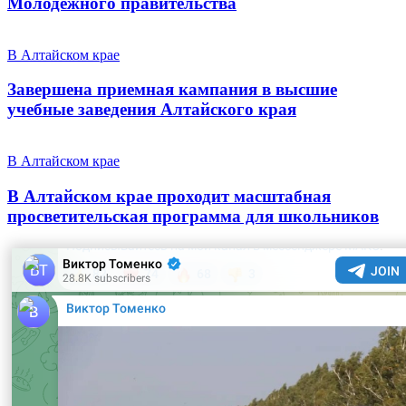
Молодежного правительства
В Алтайском крае
Завершена приемная кампания в высшие
учебные заведения Алтайского края
В Алтайском крае
В Алтайском крае проходит масштабная
просветительская программа для школьников