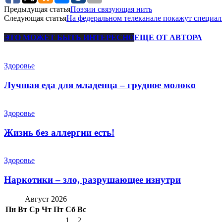
Предыдущая статья
Поэзии связующая нить
Следующая статья
На федеральном телеканале покажут специал
ЭТО МОЖЕТ БЫТЬ ИНТЕРЕСНО
ЕЩЕ ОТ АВТОРА
Здоровье
Лучшая еда для младенца – грудное молоко
Здоровье
Жизнь без аллергии есть!
Здоровье
Наркотики – зло, разрушающее изнутри
Август 2026
Пн
Вт
Ср
Чт
Пт
Сб
Вс
1
2