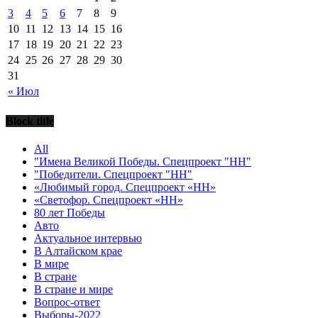
3
4
5
6
7
8
9
10
11
12
13
14
15
16
17
18
19
20
21
22
23
24
25
26
27
28
29
30
31
« Июл
Block title
All
"Имена Великой Победы. Спецпроект "НН"
"Победители. Спецпроект "НН"
«Любимый город. Спецпроект «НН»
«Светофор. Спецпроект «НН»
80 лет Победы
Авто
Актуальное интервью
В Алтайском крае
В мире
В стране
В стране и мире
Вопрос-ответ
Выборы-2022