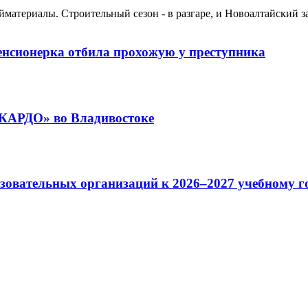
йматериалы. Строительный сезон - в разгаре, и Новоалтайский з
пенсионерка отбила прохожую у преступника
«КАРДО» во Владивостоке
зовательных организаций к 2026–2027 учебному г