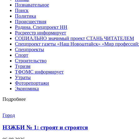
Познавательное
Поиск
Политика
Происшествия
Родина. Спецпроект НН
Росреестр информирует
СОЦИАЛЬНО значимый проект СТАНЬ ЧИТАТЕЛЕМ
Спецпроект газеты «Наш Новоалтайск» «Мир профессий:
Спецпроекты
Спорт
Строительство
Туризм
ТФОМС информирует
Утраты
Фоторепортажи
Экономика
Подробнее
Город
НЗЖБИ № 1: строят и строятся