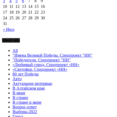
3
4
5
6
7
8
9
10
11
12
13
14
15
16
17
18
19
20
21
22
23
24
25
26
27
28
29
30
31
« Июл
Block title
All
"Имена Великой Победы. Спецпроект "НН"
"Победители. Спецпроект "НН"
«Любимый город. Спецпроект «НН»
«Светофор. Спецпроект «НН»
80 лет Победы
Авто
Актуальное интервью
В Алтайском крае
В мире
В стране
В стране и мире
Вопрос-ответ
Выборы-2022
Город