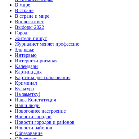
В мире
В стране
В стране и мире
Вопрос-ответ
Выборы-2022
Город
Жители пишут
Журналист меняет профессию
Здоровье
Интервью
Интернет-приемная
Календари
Картина дня
Картины для голосования
Криминал
Культура
На заметку!
Наша Конституция
Наши люди
Новогоднее настроение
Новости городов
Новости городов и районов
Новости районов
Образование
Общество