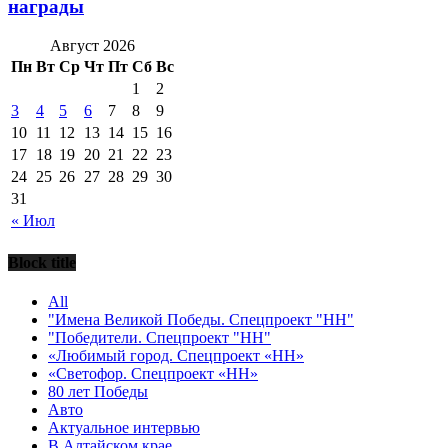
награды
Август 2026
Пн
Вт
Ср
Чт
Пт
Сб
Вс
1
2
3
4
5
6
7
8
9
10
11
12
13
14
15
16
17
18
19
20
21
22
23
24
25
26
27
28
29
30
31
« Июл
Block title
All
"Имена Великой Победы. Спецпроект "НН"
"Победители. Спецпроект "НН"
«Любимый город. Спецпроект «НН»
«Светофор. Спецпроект «НН»
80 лет Победы
Авто
Актуальное интервью
В Алтайском крае