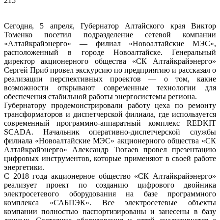
215
Сегодня, 5 апреля, Губернатор Алтайского края Виктор
Томенко посетил подразделение сетевой компании
«Алтайкрайэнерго» — филиал «Новоалтайские МЭС»,
расположенный в городе Новоалтайске. Генеральный
директор акционерного общества «СК Алтайкрайэнерго»
Сергей Приб провел экскурсию по предприятию и рассказал о
реализации перспективных проектов — о том, какие
возможности открывают современные технологии для
обеспечения стабильной работы энергосистемы региона.
Губернатору продемонстрировали работу цеха по ремонту
трансформаторов и диспетчерской филиала, где используется
современный программно-аппаратный комплекс REDKIT
SCADA. Начальник оперативно-диспетчерской службы
филиала «Новоалтайские МЭС» акционерного общества «СК
Алтайкрайэнерго» Александр Тюгаев провел презентацию
цифровых инструментов, которые применяют в своей работе
энергетики.
С 2018 года акционерное общество «СК Алтайкрайэнерго»
реализует проект по созданию цифрового двойника
электросетевого оборудования на базе программного
комплекса «САБПЭК». Все электросетевые объекты
компании полностью паспортизированы и занесены в базу