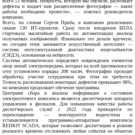
всего 13 человек. Нейросеть, которую мы обучили, распознает
дефекты и выдает нам расщепленные фотографии — какие
работы необходимо провести», — пояснил руководитель
компании.
Всего, по словам Сергея Приба, в компании реализовано
свыше 130 ИТ-проектов. Сразу после внедрения БПЛА
стартовала масштабная работа по автоматизации анализа
получаемых изображений. Изначально это делали вручную,
но сегодня этим занимается искусственный интеллект —
система интеллектуальной диагностики энергообъектов
(СИДЭ), основанная на нейросети.
Система автоматически определяет повреждения элементов
опор линий электропередачи, которых на всей протяженности
сети установлено порядка 208 тысяч. Фотографии проходят
обработку, участие сотрудников при этом не требуется.
Точность распознавания некоторых дефектов превышает 98%,
но компания продолжает обучение программы.
Центрами сбора и анализа информации о состоянии
электросетевого комплекса являются диспетчерские аппарата
управления и филиалов. Для повышения качества работы
диспетчерских служб с 2022 года проводится их
переоснащение — монтируются видеостены и
устанавливаются программно-аппаратные комплексы
REDKIT SCADA, которые позволяют диспетчерам в режиме
реального времени отслеживать любые события на объектах