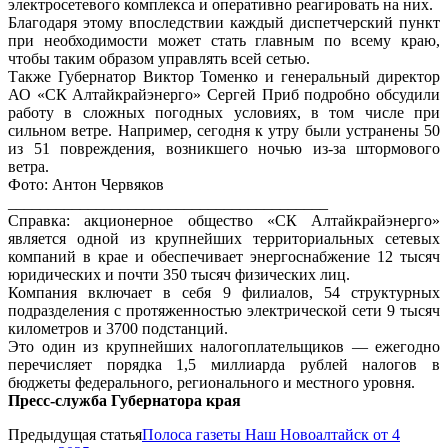
электросетевого комплекса и оперативно реагировать на них.
Благодаря этому впоследствии каждый диспетчерский пункт
при необходимости может стать главным по всему краю,
чтобы таким образом управлять всей сетью.
Также Губернатор Виктор Томенко и генеральный директор
АО «СК Алтайкрайэнерго» Сергей Приб подробно обсудили
работу в сложных погодных условиях, в том числе при
сильном ветре. Например, сегодня к утру были устранены 50
из 51 повреждения, возникшего ночью из-за штормового
ветра.
Фото: Антон Червяков
________________________________________
Справка: акционерное общество «СК Алтайкрайэнерго»
является одной из крупнейших территориальных сетевых
компаний в крае и обеспечивает энергоснабжение 12 тысяч
юридических и почти 350 тысяч физических лиц.
Компания включает в себя 9 филиалов, 54 структурных
подразделения с протяженностью электрической сети 9 тысяч
километров и 3700 подстанций.
Это один из крупнейших налогоплательщиков — ежегодно
перечисляет порядка 1,5 миллиарда рублей налогов в
бюджеты федерального, регионального и местного уровня.
Пресс-служба Губернатора края
Предыдущая статья
Полоса газеты Наш Новоалтайск от 4