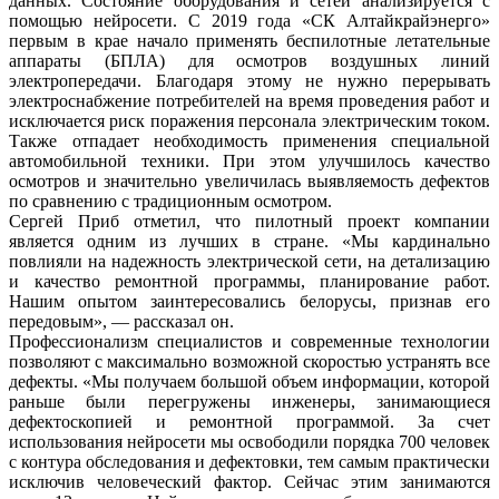
данных. Состояние оборудования и сетей анализируется с
помощью нейросети. С 2019 года «СК Алтайкрайэнерго»
первым в крае начало применять беспилотные летательные
аппараты (БПЛА) для осмотров воздушных линий
электропередачи. Благодаря этому не нужно перерывать
электроснабжение потребителей на время проведения работ и
исключается риск поражения персонала электрическим током.
Также отпадает необходимость применения специальной
автомобильной техники. При этом улучшилось качество
осмотров и значительно увеличилась выявляемость дефектов
по сравнению с традиционным осмотром.
Сергей Приб отметил, что пилотный проект компании
является одним из лучших в стране. «Мы кардинально
повлияли на надежность электрической сети, на детализацию
и качество ремонтной программы, планирование работ.
Нашим опытом заинтересовались белорусы, признав его
передовым», — рассказал он.
Профессионализм специалистов и современные технологии
позволяют с максимально возможной скоростью устранять все
дефекты. «Мы получаем большой объем информации, которой
раньше были перегружены инженеры, занимающиеся
дефектоскопией и ремонтной программой. За счет
использования нейросети мы освободили порядка 700 человек
с контура обследования и дефектовки, тем самым практически
исключив человеческий фактор. Сейчас этим занимаются