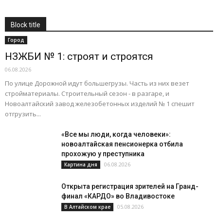
ТФОМС информирует
Утраты
Фоторепортажи
Экономика
Block title
Подробнее
Город
НЗЖБИ № 1: строят и строятся
06.08.2026
По улице Дорожной идут большегрузы. Часть из них везет
стройматериалы. Строительный сезон - в разгаре, и
Новоалтайский завод железобетонных изделий № 1 спешит
отгрузить...
«Все мы люди, когда человеки»:
новоалтайская пенсионерка отбила
прохожую у преступника
06.08.2026
Картина дня
Открыта регистрация зрителей на Гранд-
финал «КАРДО» во Владивостоке
05.08.2026
В Алтайском крае