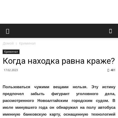
Novoaltaysk.online
Домой
Криминал
|
Криминал
Когда находка равна краже?
17.02.2023
481
Городской
Пользоваться чужими вещами нельзя. Эту истину
предпочел забыть фигурант уголовного дела,
портал
рассмотренного Новоалтайским городским судом. В
июле минувшего года он обнаружил на полу автобуса
именную банковскую карту, оснащенную технологией