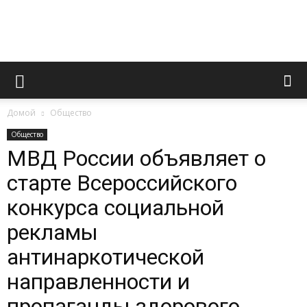
Novoaltaysk.online
Домой
Общество
|
Общество
МВД России объявляет о
старте Всероссийского
Городской
конкурса социальной
рекламы
портал
антинаркотической
направленности и
пропаганды здорового