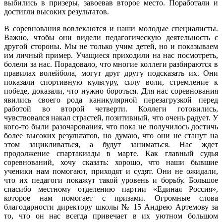
выбились в призеры, завоевав второе место. Поработали и
достигли высоких результатов.
В соревнования вовлекаются и наши молодые специалисты.
Важно, чтобы они видели педагогическую деятельность с
другой стороны. Мы не только учим детей, но и показываем
им личный пример. Учащиеся приходили на нас посмотреть,
болели за нас. Порадовало, что многие коллеги разбираются в
правилах волейбола, могут друг другу подсказать их. Они
показали спортивную культуру, силу воли, стремление к
победе, доказали, что нужно бороться. Для нас соревнования
явились своего рода каникулярной перезагрузкой перед
работой во второй четверти. Коллеги готовились,
чувствовался накал страстей, позитивный, что очень радует. У
кого-то были разочарования, что пока не получилось достичь
более высоких результатов, но думаю, что они не станут на
этом зацикливаться, а будут заниматься. Нас ждет
продолжение спартакиады в марте. Как главный судья
соревнований, хочу сказать: хорошо, что наши бывшие
ученики нам помогают, приходят и судят. Они не ожидали,
что их педагоги покажут такой уровень и борьбу. Большое
спасибо местному отделению партии «Единая Россия»,
которое нам помогает с призами. Огромные слова
благодарности директору школы № 15 Андрею Артемову за
то, что он нас всегда привечает в их уютном большом