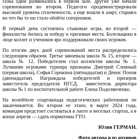
Пока одни разминались в первом зале, другие уже начали
соревнования во втором. Педагоги продемонстрировали
высокий уровень сплоченности, а еще вошли в азарт, стараясь
во что бы то ни стало обойти соперников.
В первый день состоялись стыковые игры, во второй —
финалисты бились за победу и призовые места. Болельщики в
лице коллег и учеников яро поддерживали своих игроков.
По итогам двух дней соревнований места распределились
следующим образом. Третье завоевала школа № 15, второе —
школа № 12. Победителем стал коллектив школы № 1.
Лучшими игроками турнира признаны Дмитрий Сливный
(первая школа), Софья Сорокина (пятнадцатая) и Денис Попов
(двенадцатая). Награждала победителей и призеров
заместитель председателя НГСД, заместитель директора
школы № 1 по воспитательной работе Елена Подолянченко.
На волейболе спартакиада педагогических работников не
заканчивается. Во втором ее этапе, в марте 2024 года,
командам предстоит состязаться в лапте и веселых стартах, а в
конце апреля — сдать нормативы ГТО.
Юлия ГЕРМАН.
Фото автора и из архивов