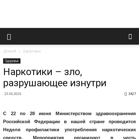
Novoaltaysk.online
Домой
Здоровье
|
Здоровье
Наркотики – зло,
разрушающее изнутри
Городской
23.06.2026
3427
портал
С 22 по 28 июня Министерством здравоохранения
Российской Федерации в нашей стране проводится
Неделя профилактики употребления наркотических
средств. Мероприятия организуют в честь