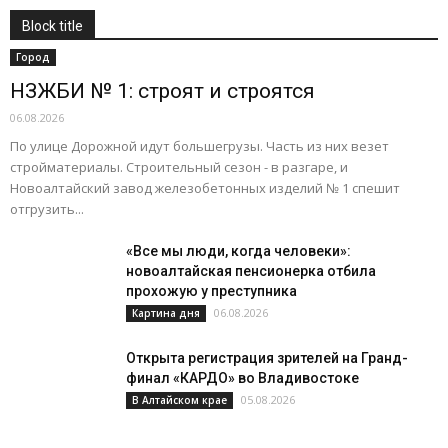
Block title
Подробнее
Город
НЗЖБИ № 1: строят и строятся
06.08.2026
По улице Дорожной идут большегрузы. Часть из них везет
стройматериалы. Строительный сезон - в разгаре, и
Новоалтайский завод железобетонных изделий № 1 спешит
отгрузить...
«Все мы люди, когда человеки»:
новоалтайская пенсионерка отбила
прохожую у преступника
06.08.2026
Картина дня
Открыта регистрация зрителей на Гранд-
финал «КАРДО» во Владивостоке
05.08.2026
В Алтайском крае