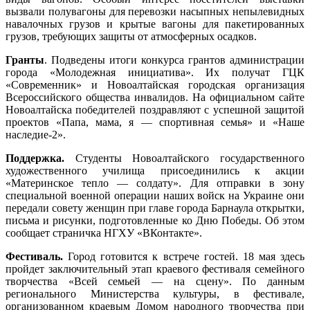
вызвали полувагоны для перевозки насыпных непылевидных
навалочных грузов и крытые вагоны для пакетированных
грузов, требующих защиты от атмосферных осадков.
Гранты
. Подведены итоги конкурса грантов администрации
города «Молодежная инициатива». Их получат ГЦК
«Современник» и Новоалтайская городская организация
Всероссийского общества инвалидов. На официальном сайте
Новоалтайска победителей поздравляют с успешной защитой
проектов «Папа, мама, я — спортивная семья» и «Наше
наследие-2».
Поддержка.
Студенты Новоалтайского государственного
художественного училища присоединились к акции
«Материнское тепло — солдату». Для отправки в зону
специальной военной операции наших войск на Украине они
передали совету женщин при главе города Барнаула открытки,
письма и рисунки, подготовленные ко Дню Победы. Об этом
сообщает страничка НГХУ «ВКонтакте».
Фестиваль.
Город готовится к встрече гостей. 18 мая здесь
пройдет заключительный этап краевого фестиваля семейного
творчества «Всей семьей — на сцену». По данным
регионального Министерства культуры, в фестивале,
организованном краевым Домом народного творчества при