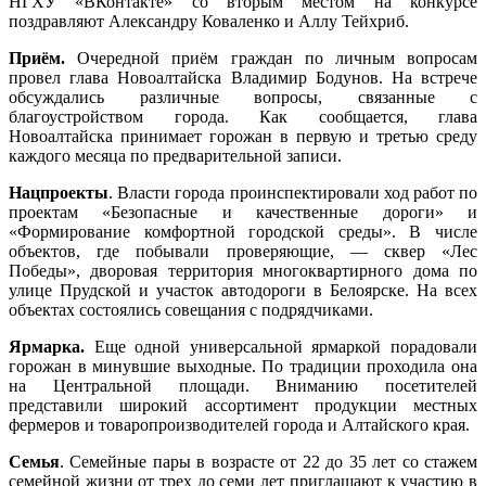
НГХУ «ВКонтакте» со вторым местом на конкурсе
поздравляют Александру Коваленко и Аллу Тейхриб.
Приём.
Очередной приём граждан по личным вопросам
провел глава Новоалтайска Владимир Бодунов. На встрече
обсуждались различные вопросы, связанные с
благоустройством города. Как сообщается, глава
Новоалтайска принимает горожан в первую и третью среду
каждого месяца по предварительной записи.
Нацпроекты
. Власти города проинспектировали ход работ по
проектам «Безопасные и качественные дороги» и
«Формирование комфортной городской среды». В числе
объектов, где побывали проверяющие, — сквер «Лес
Победы», дворовая территория многоквартирного дома по
улице Прудской и участок автодороги в Белоярске. На всех
объектах состоялись совещания с подрядчиками.
Ярмарка.
Еще одной универсальной ярмаркой порадовали
горожан в минувшие выходные. По традиции проходила она
на Центральной площади. Вниманию посетителей
представили широкий ассортимент продукции местных
фермеров и товаропроизводителей города и Алтайского края.
Семья
. Семейные пары в возрасте от 22 до 35 лет со стажем
семейной жизни от трех до семи лет приглашают к участию в