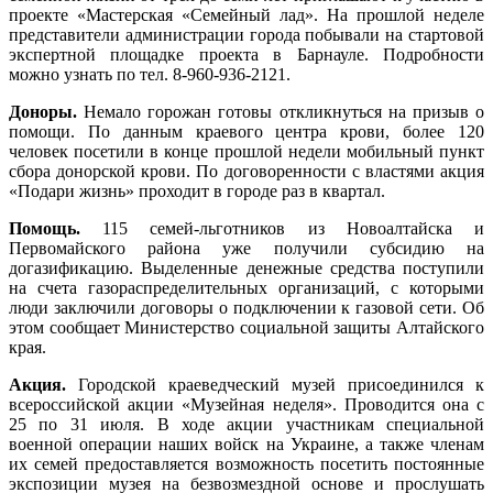
проекте «Мастерская «Семейный лад». На прошлой неделе
представители администрации города побывали на стартовой
экспертной площадке проекта в Барнауле. Подробности
можно узнать по тел. 8-960-936-2121.
Доноры.
Немало горожан готовы откликнуться на призыв о
помощи. По данным краевого центра крови, более 120
человек посетили в конце прошлой недели мобильный пункт
сбора донорской крови. По договоренности с властями акция
«Подари жизнь» проходит в городе раз в квартал.
Помощь.
115 семей-льготников из Новоалтайска и
Первомайского района уже получили субсидию на
догазификацию. Выделенные денежные средства поступили
на счета газораспределительных организаций, с которыми
люди заключили договоры о подключении к газовой сети. Об
этом сообщает Министерство социальной защиты Алтайского
края.
Акция.
Городской краеведческий музей присоединился к
всероссийской акции «Музейная неделя». Проводится она с
25 по 31 июля. В ходе акции участникам специальной
военной операции наших войск на Украине, а также членам
их семей предоставляется возможность посетить постоянные
экспозиции музея на безвозмездной основе и прослушать