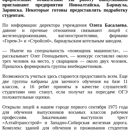
приглашают предприятия Новоалтайска, Барнаула,
Заринска. Некоторые готовы предоставлять подработку
студентам.
По информации директора учреждения
Олега Басалаева
,
давние и прочные отношения связывают лицей с
железнодорожниками, вагоностроителями, фирмами
«Горем-3» и «Стройсиб», барнаульским котельным заводом.
— Нынче на специальность «помощник машиниста», —
рассказывает Олег Геннадьевич, — конкурс составлял около
трех человек на место, у сварщиков — около двух человек.
Пришлось формировать группы внебюджетников.
Возможность учиться здесь стараются предоставить всем. Еще
две группы набраны для заочного обучения на базе 11
классов, а 16 ребят приняты в качестве слушателей:
студентами они станут, если получат на пересдаче ОГЭ
положительные оценки.
Открыли лицей в нашем городе первого сентября 1975 года
для обучения выпускников восьмых классов рабочим
профессиям. Заказчиками выступили трест
«Алтайтрансстрой» и Западно-Сибирская железная дорога.
Комплекс зданий для обучения и проживания студентов