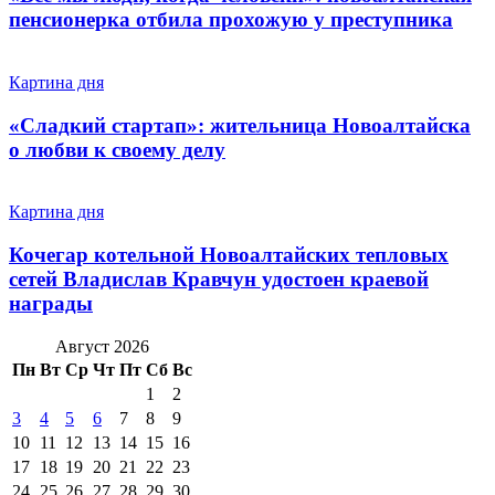
пенсионерка отбила прохожую у преступника
Картина дня
«Сладкий стартап»: жительница Новоалтайска
о любви к своему делу
Картина дня
Кочегар котельной Новоалтайских тепловых
сетей Владислав Кравчун удостоен краевой
награды
Август 2026
Пн
Вт
Ср
Чт
Пт
Сб
Вс
1
2
3
4
5
6
7
8
9
10
11
12
13
14
15
16
17
18
19
20
21
22
23
24
25
26
27
28
29
30