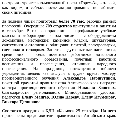
построил строительно-монтажный поезд «Горем-3», который,
как видим, и сейчас, после акционирования, не забывает
своих питомцев.
За полвека лицей подготовил
более 70 тыс.
рабочих разных
профессий. Очередные
709 студентов
приступили к занятиям
в сентябре. В их распоряжении — профильные учебные
классы и лаборатории, в том числе — с оборудованием
локомотива, мастерские: каменной кладки, штукатурная,
сантехники и отопления, облицовки плиткой, электросварки,
слесарная и столярная. Занятия ведут опытные наставники,
среди них — семь почетных работников начального
профессионального образования, почетный работник
воспитания и просвещения, отличник народного
просвещения. На празднике, посвященном юбилею
учреждения, медаль «За заслуги в труде» вручат мастеру
производственного обучения
Александре Паршутиной
,
почетной грамотой правительства Алтайского края наградят
мастера производственного обучения
Николая Золотых
,
благодарности регионального Минобразования удостоят
педагогов
Елену Мангер
,
Юлию Цареву
,
Елену Игуменову
,
Виктора Целинкова
.
Состоится праздник в КДЦ «Космос» 25 сентября. На него
приглашены представители правительства Алтайского края,