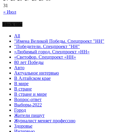
31
« Июл
Block title
All
"Имена Великой Победы. Спецпроект "НН"
"Победители. Спецпроект "НН"
«Любимый город. Спецпроект «НН»
«Светофор. Спецпроект «НН»
80 лет Победы
Авто
Актуальное интервью
В Алтайском крае
В мире
В стране
В стране и мире
Вопрос-ответ
Выборы-2022
Город
Жители пишут
Журналист меняет профессию
Здоровье
Интервью