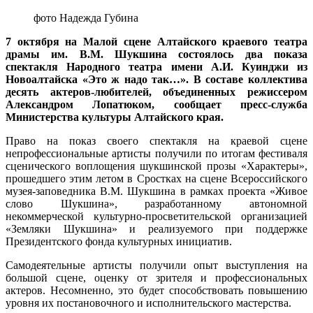
фото Надежда Губина
7 октября на Малой сцене Алтайского краевого театра
драмы им. В.М. Шукшина состоялось два показа
спектакля Народного театра имени А.И. Куинджи из
Новоалтайска «Это ж надо так…». В составе коллектива
десять актеров-любителей, объединенных режиссером
Александром Лопатюком, сообщает пресс-служба
Министерства культуры Алтайского края.
Право на показ своего спектакля на краевой сцене
непрофессиональные артисты получили по итогам фестиваля
сценического воплощения шукшинской прозы «Характеры»,
прошедшего этим летом в Сростках на сцене Всероссийского
музея-заповедника В.М. Шукшина в рамках проекта «Живое
слово Шукшина», разработанному автономной
некоммерческой культурно-просветительской организацией
«Земляки Шукшина» и реализуемого при поддержке
Президентского фонда культурных инициатив.
Самодеятельные артисты получили опыт выступления на
большой сцене, оценку от зрителя и профессиональных
актеров. Несомненно, это будет способствовать повышению
уровня их постановочного и исполнительского мастерства.