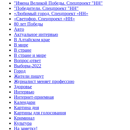
"Имена Великой Победы. Спецпроект "НН"
"Победители. Спецпроект "НН"
«Любимый город. Спецпроект «НН»
«Светофор. Спецпроект «НН»
80 лет Победы
Авто
Актуальное интервью
В Алтайском крае
В мире
В стране
В стране и мире
Вопрос-ответ
Выборы-2022
Город
Жители пишут
Журналист меняет профессию
Здоровье
Интервью
Интернет-приемная
Календари
Картина дня
Картины для голосования
Криминал
Культура
На заметку!