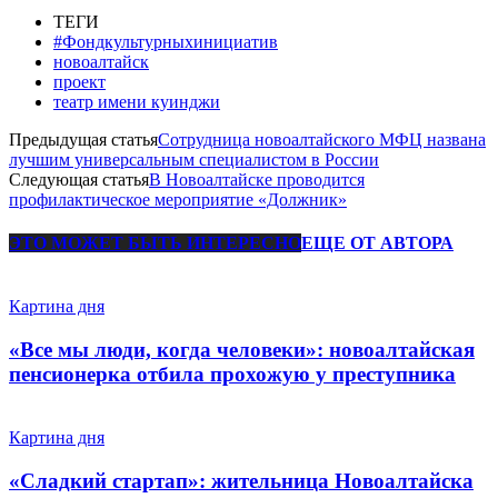
ТЕГИ
#Фондкультурныхинициатив
новоалтайск
проект
театр имени куинджи
Предыдущая статья
Сотрудница новоалтайского МФЦ названа
лучшим универсальным специалистом в России
Следующая статья
В Новоалтайске проводится
профилактическое мероприятие «Должник»
ЭТО МОЖЕТ БЫТЬ ИНТЕРЕСНО
ЕЩЕ ОТ АВТОРА
Картина дня
«Все мы люди, когда человеки»: новоалтайская
пенсионерка отбила прохожую у преступника
Картина дня
«Сладкий стартап»: жительница Новоалтайска