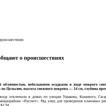
происшествиях
общают о происшествиях
й облачностью, небольшими осадками в виде мокрого сне
а по Цельсию, высота снежного покрова — 14 см, глубина про
воду отключали в домах по улицам Ушакова, Кошевого, Гагар
микрорайоне «Рассвет». Ряд улиц для проведения плановых раб
ВЛКСМ.