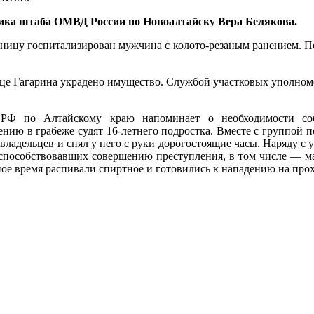
ика штаба ОМВД России по Новоалтайску Вера Белякова.
льницу госпитализирован мужчина с колото-резаным ранением. 
лице Гагарина украдено имущество. Службой участковых уполном
 РФ по Алтайскому краю напоминает о необходимости собл
ию в грабеже судят 16-летнего подростка. Вместе с группой п
овладельцев и снял у него с руки дорогостоящие часы. Наряду с
, способствовавших совершению преступления, в том числе — м
ное время распивали спиртное и готовились к нападению на про