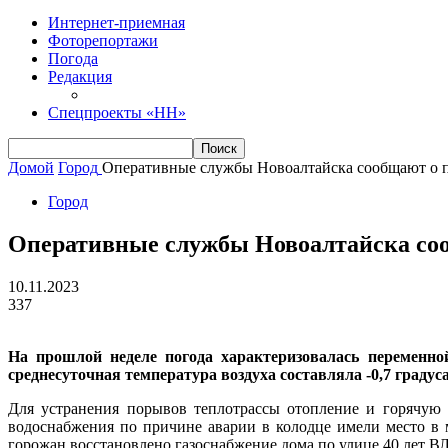
Интернет-приемная
Фоторепортажи
Погода
Редакция
Спецпроекты «НН»
Домой
Город
Оперативные службы Новоалтайска сообщают о 
Город
Оперативные службы Новоалтайска со
10.11.2023
337
На прошлой неделе погода характеризовалась переменно
среднесуточная температура воздуха составляла -0,7 градус
Для устранения порывов теплотрассы отопление и горячую 
водоснабжения по причине аварии в колодце имели место в 
горожан восстановлено газоснабжение дома по улице 40 лет 