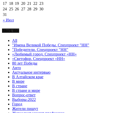
17
18
19
20
21
22
23
24
25
26
27
28
29
30
31
« Июл
Block title
All
"Имена Великой Победы. Спецпроект "НН"
"Победители. Спецпроект "НН"
«Любимый город. Спецпроект «НН»
«Светофор. Спецпроект «НН»
80 лет Победы
Авто
Актуальное интервью
В Алтайском крае
В мире
В стране
В стране и мире
Вопрос-ответ
Выборы-2022
Город
Жители пишут