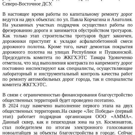
Северо-Восточное ДСУ.
В настоящее время работы по капитальному ремонту дорог
ведутся на двух объектах: по ул. Павла Корчагина и Анатолия.
На указанных участках подрядчик осуществил работы по
фрезерованию дороги и занимается обустройством тротуаров.
Как только этап строительства тротуаров будет закончен,
дорожники приступят к укладке асфальтобетонной смеси
дорожного полотна. Кроме того, начат демонтаж покрытия
дорожного полотна на улицах Республики и Пушкинской.
Председатель комитета по ЖКГХЭТС Тамара Удовиченко
отметила, что ход выполнения контракта по капремонту дорог
постоянно инспектируют как специалисты, осуществляющие
лабораторный и инструментальный контроль качества работ
по ремонту автомобильных дорог города, так и специалисты
комитета ЖКГХЭТС.
В связи с ограниченностью финансирования благоустройство
общественных территорий будет проведено поэтапно.
В 2024 году намечено выполнение первого этапа на двух
общественных территориях.На сквере «Лес Победы» (первый
этап) работает подрядная организация ООО «АММА».
Данный сквер, как и пешеходная зона на ул. Космонавтов,
стал победителем по итогам электронного голосования
новоалтайцев за объекты благоустройства в городе. Сейчас