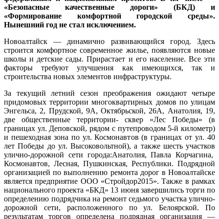
«Безопасные качественные дороги» (БКД) и
«Формирование комфортной городской среды».
Нынешний год не стал исключением.
Новоалтайск — динамично развивающийся город. Здесь
строится комфортное современное жилье, появляются новые
школы и детские сады. Прирастает и его население. Все эти
факторы требуют улучшения как имеющихся, так и
строительства новых элементов инфраструктуры.
За текущий летний сезон преображения ожидают четыре
придомовых территории многоквартирных домов по улицам
Энгельса, 2, Прудской, 9А, Октябрьской, 26А, Анатолия, 19,
две общественные территории- сквер «Лес Победы» (в
границах ул. Деповской, рядом с путепроводом 5-й километр)
и пешеходная зона по ул. Космонавтов (в границах от ул. 40
лет Победы до ул. Высоковольтной), а также шесть участков
улично-дорожной сети города:Анатолия, Павла Корчагина,
Космонавтов, Лесная, Пушкинская, Республики. Подрядной
организацией по выполнению ремонта дорог в Новоалтайске
является предприятие ООО «Стройдор2015». Также в рамках
национального проекта «БКД» 13 июня завершились торги по
определению подрядчика на ремонт седьмого участка улично-
дорожной сети, расположенного по ул. Белоярской. По
результатам торгов определена подрядная организация —