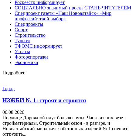
Росреестр информирует
СОЦИАЛЬНО значимый проект СТАНЬ ЧИТАТЕЛЕМ
Спецпроект газеты «Наш Новоалтайск» «Мир
профессий: твой выбор»
Спецпроекты
Спорт
Строительство
Туризм
ТФОМС информирует
Утраты
Фоторепортажи
Экономика
Подробнее
Город
НЗЖБИ № 1: строят и строятся
06.08.2026
По улице Дорожной идут большегрузы. Часть из них везет
стройматериалы. Строительный сезон - в разгаре, и
Новоалтайский завод железобетонных изделий № 1 спешит
отгрузить...