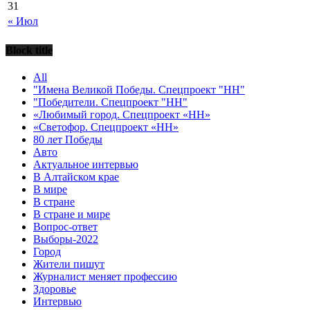
31
« Июл
Block title
All
"Имена Великой Победы. Спецпроект "НН"
"Победители. Спецпроект "НН"
«Любимый город. Спецпроект «НН»
«Светофор. Спецпроект «НН»
80 лет Победы
Авто
Актуальное интервью
В Алтайском крае
В мире
В стране
В стране и мире
Вопрос-ответ
Выборы-2022
Город
Жители пишут
Журналист меняет профессию
Здоровье
Интервью