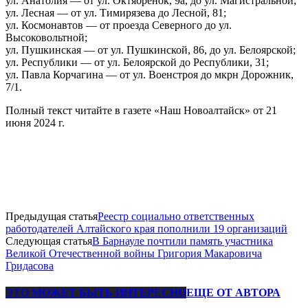
ул. Анатолия — от ул. Октябренок, 9а, до ул. Магистральной;
ул. Лесная — от ул. Тимирязева до Лесной, 81;
ул. Космонавтов — от проезда Северного до ул.
Высоковольтной;
ул. Пушкинская — от ул. Пушкинской, 86, до ул. Белоярской;
ул. Республики — от ул. Белоярской до Республики, 31;
ул. Павла Корчагина — от ул. Военстроя до мкрн Дорожник,
7/1.
Полный текст читайте в газете «Наш Новоалтайск» от 21
июня 2024 г.
Предыдущая статья
Реестр социально ответственных
работодателей Алтайского края пополнили 19 организаций
Следующая статья
В Барнауле почтили память участника
Великой Отечественной войны Григория Макаровича
Гридасова
ЭТО МОЖЕТ БЫТЬ ИНТЕРЕСНО
ЕЩЕ ОТ АВТОРА