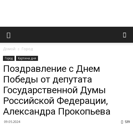
Novoaltaysk.online
Домой
Город
|
Город
Картина дня
Поздравление с Днем
Победы от депутата
Городской
Государственной Думы
Российской Федерации,
портал
Александра Прокопьева
09.05.2024
539