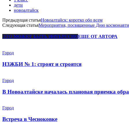
дети
новоалтайск
Предыдущая статья
Новоалтайск: коротко обо всем
Следующая статья
Мероприятия, посвященные Дню космонавти
ЭТО МОЖЕТ БЫТЬ ИНТЕРЕСНО
ЕЩЕ ОТ АВТОРА
Город
НЗЖБИ № 1: строят и строятся
Город
В Новоалтайске началась плановая приемка обра
Город
Встреча в Чесноковке