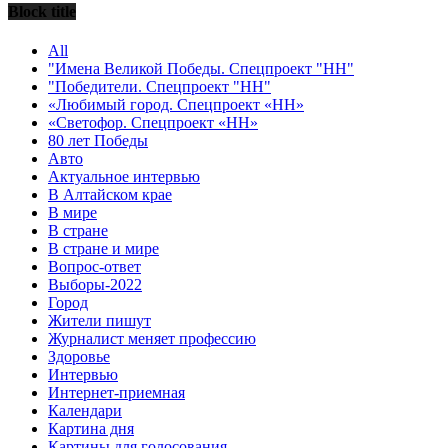
Block title
All
"Имена Великой Победы. Спецпроект "НН"
"Победители. Спецпроект "НН"
«Любимый город. Спецпроект «НН»
«Светофор. Спецпроект «НН»
80 лет Победы
Авто
Актуальное интервью
В Алтайском крае
В мире
В стране
В стране и мире
Вопрос-ответ
Выборы-2022
Город
Жители пишут
Журналист меняет профессию
Здоровье
Интервью
Интернет-приемная
Календари
Картина дня
Картины для голосования