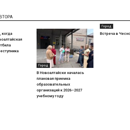
АВТОРА
Город
 когда
Встреча в Чесн
воалтайская
отбила
реступника
Город
В Новоалтайске началась
плановая приемка
образовательных
организаций к 2026–2027
учебному году