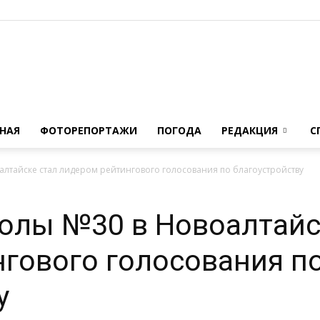
Novoaltaysk.online
НАЯ
ФОТОРЕПОРТАЖИ
ПОГОДА
РЕДАКЦИЯ
С
алтайске стал лидером рейтингового голосования по благоустройству
|
олы №30 в Новоалтайс
гового голосования п
у
Городской