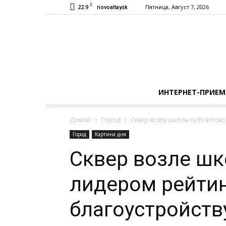
C
22.9
Пятница, Август 7, 2026
novoaltaysk
ИНТЕРНЕТ-ПРИЕМ
Домой
Город
Сквер возле школы №30 в Ново
Город
Картина дня
Сквер возле шк
лидером рейтин
благоустройств