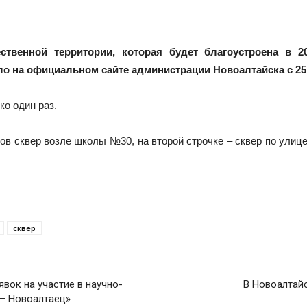
ственной территории, которая будет благоустроена в 
 на официальном сайте администрации Новоалтайска с 25 д
портал
ко один раз.
ов сквер возле школы №30, на второй строчке – сквер по улице
Новоалтайска
сквер
вок на участие в научно-
В Новоалтайс
— Новоалтаец»