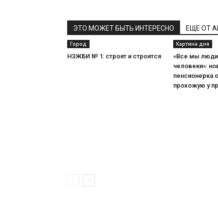
ЭТО МОЖЕТ БЫТЬ ИНТЕРЕСНО
ЕЩЕ ОТ 
Город
Картина дня
НЗЖБИ № 1: строят и строятся
«Все мы люди,
человеки»: но
пенсионерка 
прохожую у п