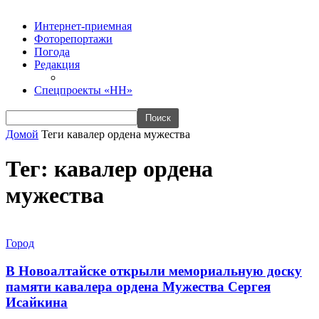
Интернет-приемная
Фоторепортажи
Погода
Редакция
Спецпроекты «НН»
Домой
Теги
кавалер ордена мужества
Тег: кавалер ордена
мужества
Город
В Новоалтайске открыли мемориальную доску
памяти кавалера ордена Мужества Сергея
Исайкина