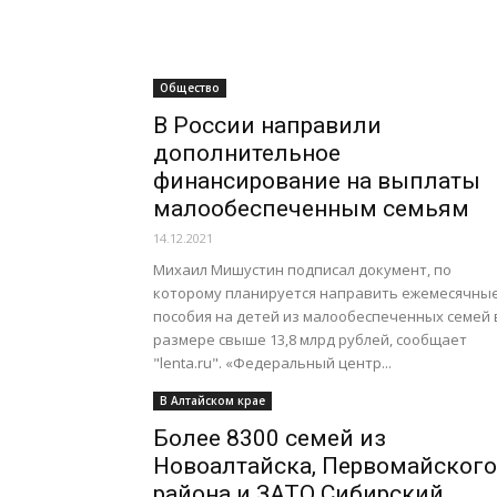
Общество
В России направили
дополнительное
финансирование на выплаты
малообеспеченным семьям
14.12.2021
Михаил Мишустин подписал документ, по
которому планируется направить ежемесячны
пособия на детей из малообеспеченных семей 
размере свыше 13,8 млрд рублей, сообщает
"lenta.ru". «Федеральный центр...
В Алтайском крае
Более 8300 семей из
Новоалтайска, Первомайского
района и ЗАТО Сибирский