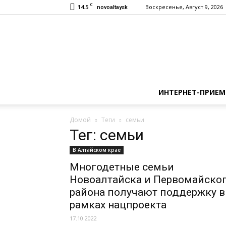
C
14.5
Воскресенье, Август 9, 2026
novoaltaysk
ИНТЕРНЕТ-ПРИЕМ
Домой
Теги
семьи
Тег: семьи
В Алтайском крае
Многодетные семьи
Новоалтайска и Первомайско
района получают поддержку в
рамках нацпроекта
17.10.2022