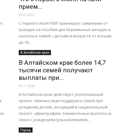
прием...
09.07.2021
от
С первого июля ПФР принимает заявления от
граждан на пособия для беременных женщин и
неполных семей с детьми в возрасте от восьми
до 16...
В Алтайском крае
В Алтайском крае более 14,7
тысячи семей получают
выплаты при...
05.11.2020
В Алтайском крае действует региональный
а
проект «Финансовая поддержка семей при
рождении детей», входящий в национальный
ва
проект «Демография». Ежемесячные выплаты в
связи с рождением (усыновлением)...
Город