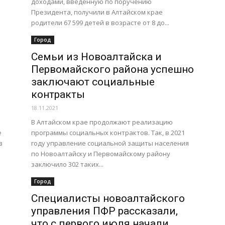
доходами, введенную по поручению
Президента, получили в Алтайском крае
родители 67 599 детей в возрасте от 8 до...
Город
Семьи из Новоалтайска и
Первомайского района успешно
заключают социальные
контракты
18.11.2021
В Алтайском крае продолжают реализацию
е
программы социальных контрактов. Так, в 2021
в
году управление социальной защиты населения
по Новоалтайску и Первомайскому району
заключило 302 таких...
Город
Специалисты новоалтайского
управления ПФР рассказали,
что с первого июля начали