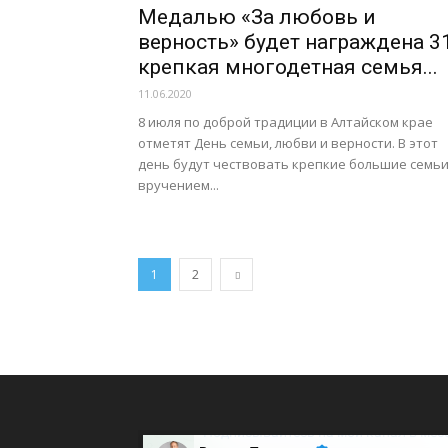
Медалью «За любовь и
верность» будет награждена 3
крепкая многодетная семья...
11.06.2020
8 июля по доброй традиции в Алтайском крае
отметят День семьи, любви и верности. В этот
день будут чествовать крепкие большие семьи
вручением...
1
2