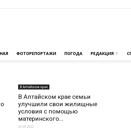
Novoaltaysk.online
НАЯ
ФОТОРЕПОРТАЖИ
ПОГОДА
РЕДАКЦИЯ
С
|
В Алтайском крае
В Алтайском крае семьи
го
улучшили свои жилищные
условия с помощью
материнского...
Городской
20.09.2022