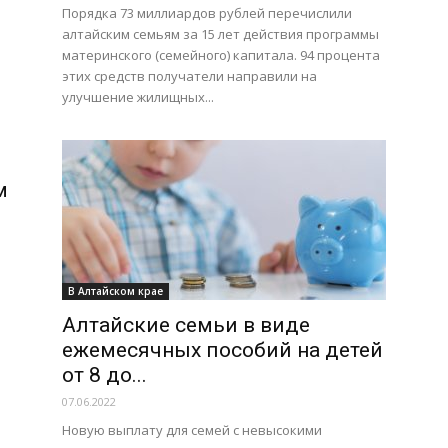
Порядка 73 миллиардов рублей перечислили
алтайским семьям за 15 лет действия программы
материнского (семейного) капитала. 94 процента
этих средств получатели направили на
улучшение жилищных...
портал
м
Новоалтайска
В Алтайском крае
Алтайские семьи в виде
ежемесячных пособий на детей
от 8 до...
07.06.2022
Новую выплату для семей с невысокими