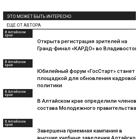
ЭТО МОЖЕТ БЫТЬ ИНТЕРЕСНО
ЕЩЕ ОТ АВТОРА
В Алтайском
крае
Открыта регистрация зрителей на
Гранд-финал «КАРДО» во Владивосток
В Алтайском
крае
Юбилейный форум «ГосСтарт» станет
площадкой для обновления кадровой
политики
В Алтайском
крае
В Алтайском крае определили членов 
состава Молодежного правительства
В Алтайском
крае
Завершена приемная кампания в
высшие учебные заведения Алтайског