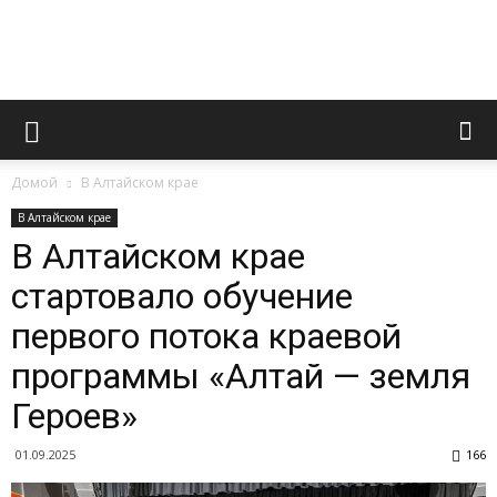
Novoaltaysk.online
Домой
В Алтайском крае
|
В Алтайском крае
В Алтайском крае
стартовало обучение
Городской
первого потока краевой
программы «Алтай — земля
портал
Героев»
01.09.2025
166