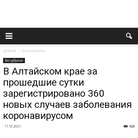
Novoaltaysk.online
Домой
Без рубрики
|
Без рубрики
В Алтайском крае за
прошедшие сутки
Городской
зарегистрировано 360
новых случаев заболевания
портал
коронавирусом
17.10.2021
420