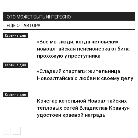
ЭТО МОЖЕТ БЫТЬ ИНТЕРЕСНО
ЕЩЕ ОТ АВТОРА
Картина дня
«Все мы люди, когда человеки»:
новоалтайская пенсионерка отбила
прохожую у преступника
Картина дня
«Сладкий стартап»: жительница
Новоалтайска о любви к своему делу
Картина дня
Кочегар котельной Новоалтайских
тепловых сетей Владислав Кравчун
удостоен краевой награды
All
"Имена Великой Победы. Спецпроект "НН"
"Победители. Спецпроект "НН"
«Любимый город. Спецпроект «НН»
«Светофор. Спецпроект «НН»
80 лет Победы
Авто