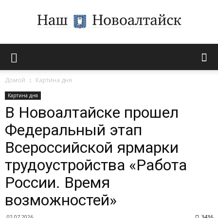
Novoaltaysk.online
Домой
Картина дня
Картина дня
|
В Новоалтайске прошел
Федеральный этап
Городской
Всероссийской ярмарки
трудоустройства «Работа
России. Время
портал
возможностей»
02.07.2026
3436