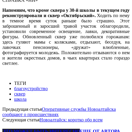
СПРАВКА «НН»
Напомним, что кроме сквера у 30-й школы в текущем году
реконструировали и сквер «Октябрьский».
Ходить по нему
в темное время суток раньше было страшно. Этот
заброшенный и заросший травой участок облагородили,
установили современное освещение, лавки, декоративные
фигуры. Обновленный сквер уже полюбился горожанам:
здесь гуляют мамы с колясками, отдыхают, беседуя, на
лавочках пенсионеры, «дружат» влюбленные,
фотографируется молодежь. Положительно отзываются о нем
и жители окрестных домов, в чьих квартирах стало гораздо
светлее.
ТЕГИ
благоустройство
сквер
школа
Предыдущая статья
Оперативные службы Новоалтайска
сообщают о происшествиях
Следующая статья
Новоалтайск: коротко обо всем
ЭТО МОЖЕТ БЫТЬ ИНТЕРЕСНО
ЕЩЕ ОТ АВТОРА