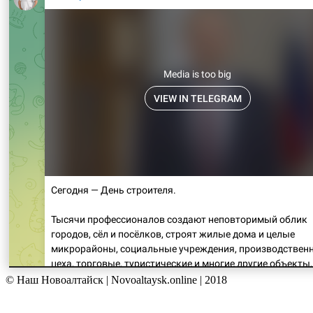
© Наш Новоалтайск | Novoaltaysk.online | 2018