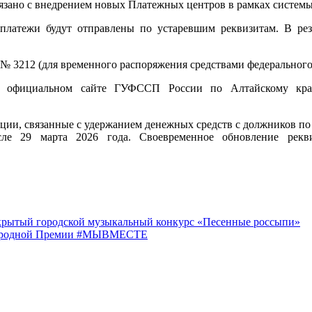
язано с внедрением новых Платежных центров в рамках систем
платежи будут отправлены по устаревшим реквизитам. В резул
 № 3212 (для временного распоряжения средствами федерального
а официальном сайте ГУФССП России по Алтайскому кр
ации, связанные с удержанием денежных средств с должников п
е 29 марта 2026 года. Своевременное обновление рекви
рытый городской музыкальный конкурс «Песенные россыпи»
ународной Премии #МЫВМЕСТЕ