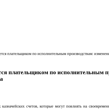
ется плательщиком по исполнительным производствам: изменения
тся плательщиком по исполнительным п
да
х казначейских счетов, которые могут повлиять на своеврем