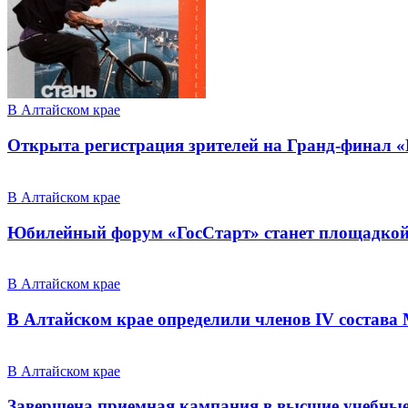
В Алтайском крае
Открыта регистрация зрителей на Гранд-финал 
В Алтайском крае
Юбилейный форум «ГосСтарт» станет площадкой
В Алтайском крае
В Алтайском крае определили членов IV состава
В Алтайском крае
Завершена приемная кампания в высшие учебные