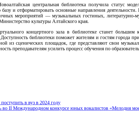
овоалтайская центральная библиотека получила статус моде
ю базу и отформатировать основные направления деятельности. 
личных мероприятий — музыкальных гостиных, литературно-муз
Министерство культуры Алтайского края.
ртуального концертного зала в библиотеке станет большим 
. Доступность библиотеки поможет жителям и гостям города пр
дной из сценических площадок, где представляют свои музыкал
ность преподавателям усилить процесс обучения по образовате
поступить в вуз в 2024 году
ть во II Международном конкурсе юных вокалистов «Мелодия мо