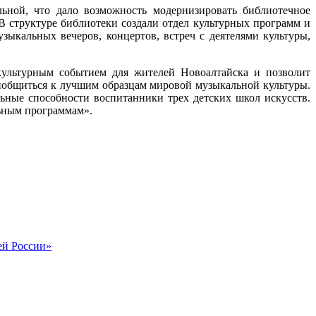
льной, что дало возможность модернизировать библиотечное
В структуре библиотеки создали отдел культурных программ и
ыкальных вечеров, концертов, встреч с деятелями культуры,
культурным событием для жителей Новоалтайска и позволит
иобщиться к лучшим образцам мировой музыкальной культуры.
ьные способности воспитанники трех детских школ искусств.
льным программам».
ей России»