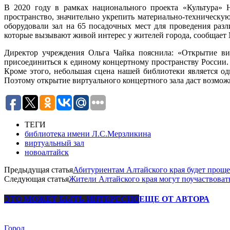
В 2020 году в рамках национального проекта «Культура» Н
пространство, значительно укрепить материально-техническу
оборудовали зал на 65 посадочных мест для проведения раз
которые вызывают живой интерес у жителей города, сообщает 
Директор учреждения Ольга Чайка пояснила: «Открытие ви
присоединиться к единому концертному пространству России
Кроме этого, небольшая сцена нашей библиотеки является о
Поэтому открытие виртуального концертного зала даст возмож
ТЕГИ
библиотека имени Л.С.Мерзликина
виртуальный зал
новоалтайск
Предыдущая статья
Абитуриентам Алтайского края будет проще 
Следующая статья
Жители Алтайского края могут поучаствова
ЭТО МОЖЕТ БЫТЬ ИНТЕРЕСНО
ЕЩЕ ОТ АВТОРА
Город