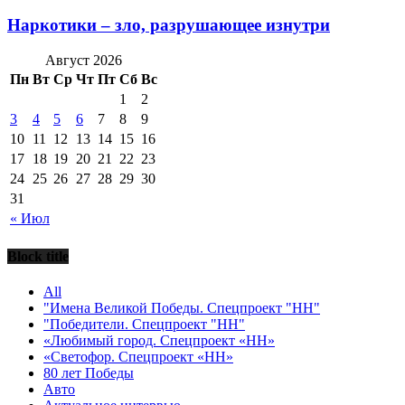
Наркотики – зло, разрушающее изнутри
Август 2026
Пн
Вт
Ср
Чт
Пт
Сб
Вс
1
2
3
4
5
6
7
8
9
10
11
12
13
14
15
16
17
18
19
20
21
22
23
24
25
26
27
28
29
30
31
« Июл
Block title
All
"Имена Великой Победы. Спецпроект "НН"
"Победители. Спецпроект "НН"
«Любимый город. Спецпроект «НН»
«Светофор. Спецпроект «НН»
80 лет Победы
Авто