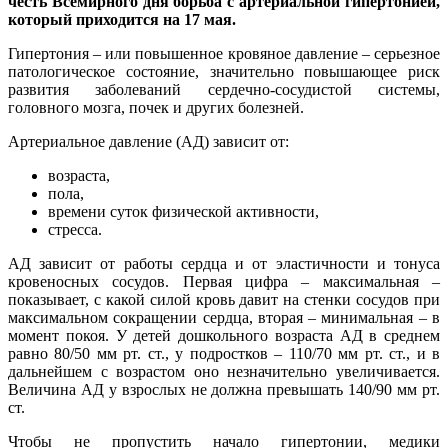
честь Всемирного дня борьба с артериальной гипертонией,
который приходится на 17 мая.
Гипертония – или повышенное кровяное давление – серьезное
патологическое состояние, значительно повышающее риск
развития заболеваний сердечно-сосудистой системы,
головного мозга, почек и других болезней.
Артериальное давление (АД) зависит от:
возраста,
пола,
времени суток физической активности,
стресса.
АД зависит от работы сердца и от эластичности и тонуса
кровеносных сосудов. Первая цифра – максимальная –
показывает, с какой силой кровь давит на стенки сосудов при
максимальном сокращении сердца, вторая – минимальная – в
момент покоя. У детей дошкольного возраста АД в среднем
равно 80/50 мм рт. ст., у подростков – 110/70 мм рт. ст., и в
дальнейшем с возрастом оно незначительно увеличивается.
Величина АД у взрослых не должна превышать 140/90 мм рт.
ст.
Чтобы не пропустить начало гипертонии, медики