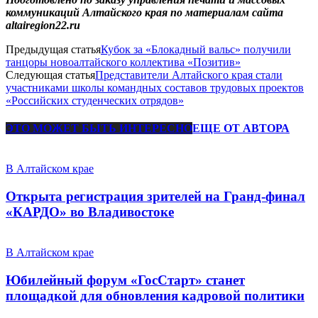
коммуникаций Алтайского края по материалам сайта
altairegion22.ru
Предыдущая статья
Кубок за «Блокадный вальс» получили
танцоры новоалтайского коллектива «Позитив»
Следующая статья
Представители Алтайского края стали
участниками школы командных составов трудовых проектов
«Российских студенческих отрядов»
ЭТО МОЖЕТ БЫТЬ ИНТЕРЕСНО
ЕЩЕ ОТ АВТОРА
В Алтайском крае
Открыта регистрация зрителей на Гранд-финал
«КАРДО» во Владивостоке
В Алтайском крае
Юбилейный форум «ГосСтарт» станет
площадкой для обновления кадровой политики