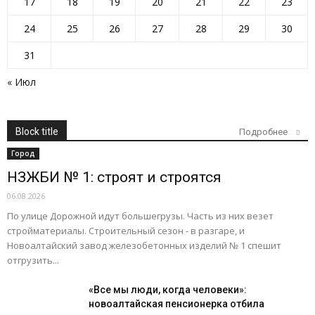
17
18
19
20
21
22
23
24
25
26
27
28
29
30
31
« Июл
Block title
Подробнее
Город
НЗЖБИ № 1: строят и строятся
06.08.2026
По улице Дорожной идут большегрузы. Часть из них везет
стройматериалы. Строительный сезон - в разгаре, и
Новоалтайский завод железобетонных изделий № 1 спешит
отгрузить...
«Все мы люди, когда человеки»:
новоалтайская пенсионерка отбила