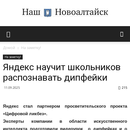
Novoaltaysk.online
Домой
На заметку!
На заметку!
|
Яндекс научит школьников
распознавать дипфейки
Городской
11.09.2025
215
Яндекс стал партнером просветительского проекта
портал
«Цифровой ликбез».
Эксперты компании в области искусственного
интеллекта подготовили видеоурок о дипфейках и о