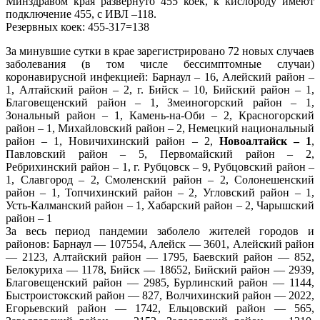
Минздравом края развернуто 455 коек, к кислороду имеют
подключение 455, с ИВЛ –118.
Резервных коек: 455-317=138
За минувшие сутки в крае зарегистрировано 72 новых случаев
заболевания (в том числе бессимптомные случаи)
коронавирусной инфекцией: Барнаул – 16, Алейский район –
1, Алтайский район – 2, г. Бийск – 10, Бийский район – 1,
Благовещенский район – 1, Змеиногорский район – 1,
Зональный район – 1, Камень-на-Оби – 2, Красногорский
район – 1, Михайловский район – 2, Немецкий национальный
район – 1, Новичихинский район – 2,
Новоалтайск – 1
,
Павловский район – 5, Первомайский район – 2,
Ребрихинский район – 1, г. Рубцовск – 9, Рубцовский район –
1, Славгород – 2, Смоленский район – 2, Солонешенский
район – 1, Топчихинский район – 2, Угловский район – 1,
Усть-Калманский район – 1, Хабарский район – 2, Чарышский
район – 1
За весь период пандемии заболело жителей городов и
районов: Барнаул — 107554, Алейск — 3601, Алейский район
— 2123, Алтайский район — 1795, Баевский район — 852,
Белокуриха — 1178, Бийск — 18652, Бийский район — 2939,
Благовещенский район — 2985, Бурлинский район — 1144,
Быстроистокский район — 827, Волчихинский район — 2022,
Егорьевский район — 1742, Ельцовский район — 565,