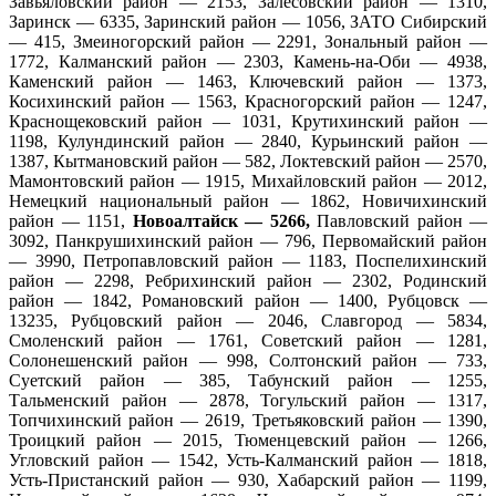
Завьяловский район — 2153, Залесовский район — 1310,
Заринск — 6335, Заринский район — 1056, ЗАТО Сибирский
— 415, Змеиногорский район — 2291, Зональный район —
1772, Калманский район — 2303, Камень-на-Оби — 4938,
Каменский район — 1463, Ключевский район — 1373,
Косихинский район — 1563, Красногорский район — 1247,
Краснощековский район — 1031, Крутихинский район —
1198, Кулундинский район — 2840, Курьинский район —
1387, Кытмановский район — 582, Локтевский район — 2570,
Мамонтовский район — 1915, Михайловский район — 2012,
Немецкий национальный район — 1862, Новичихинский
район — 1151,
Новоалтайск — 5266,
Павловский район —
3092, Панкрушихинский район — 796, Первомайский район
— 3990, Петропавловский район — 1183, Поспелихинский
район — 2298, Ребрихинский район — 2302, Родинский
район — 1842, Романовский район — 1400, Рубцовск —
13235, Рубцовский район — 2046, Славгород — 5834,
Смоленский район — 1761, Советский район — 1281,
Солонешенский район — 998, Солтонский район — 733,
Суетский район — 385, Табунский район — 1255,
Тальменский район — 2878, Тогульский район — 1317,
Топчихинский район — 2619, Третьяковский район — 1390,
Троицкий район — 2015, Тюменцевский район — 1266,
Угловский район — 1542, Усть-Калманский район — 1818,
Усть-Пристанский район — 930, Хабарский район — 1199,