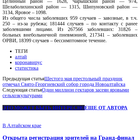
Целинный район — 1628, Чарышский район — 974,
Шелаболихинский район — 1315, Шипуновский район —
3134, Яровое – 1098.
Из общего числа заболевших 959 случаев – завозные, в т.ч.
250 – из-за рубежа; 181444 случаев – по контакту с ранее
заболевшими лицами. Из 267566 заболевших: 31826 –
больных внебольничной пневмонией, 217341 – заболевших
ОРВИ, 18399 случаев – бессимптомное течение.
ТЕГИ
алтай
коронавирус
статистика
Предыдущая статья
Шестого мая престольный праздник
отмечал Свято-Георгиевский собор города Новоалтайска
Следующая статья
Один миллион гектаров засеян яровыми
сельхозкультурами
ЭТО МОЖЕТ БЫТЬ ИНТЕРЕСНО
ЕЩЕ ОТ АВТОРА
В Алтайском крае
Открыта регистрация зрителей на Гранд-финал