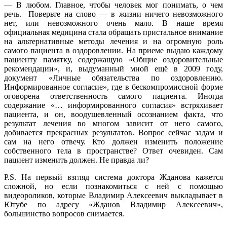
— В любом. Главное, чтобы человек мог понимать, о чем
речь. Поверьте на слово — в жизни ничего невозможного
нет, или невозможного очень мало. В наше время
официальная медицина стала обращать пристальное внимание
на альтернативные методы лечения и на огромную роль
самого пациента в оздоровлении. На приеме выдаю каждому
пациенту памятку, содержащую «Общие оздоровительные
рекомендации», и, выдуманный мной ещё в 2009 году,
документ «Личные обязательства по оздоровлению.
Информированное согласие», где в бескомпромиссной форме
оговорена ответственность самого пациента. Иногда
содержание «… информированного согласия» встряхивает
пациента, и он, воодушевленный осознанием факта, что
результат лечения во многом зависит от него самого,
добивается прекрасных результатов. Вопрос сейчас задам и
сам на него отвечу. Кто должен изменить положение
собственного тела в пространстве? Ответ очевиден. Сам
пациент изменить должен. Не правда ли?
P.S. На первый взгляд система доктора Жданова кажется
сложной, но если познакомиться с ней с помощью
видеороликов, которые Владимир Алексеевич выкладывает в
Ютубе по адресу «Жданов Владимир Алексеевич»,
большинство вопросов снимается.