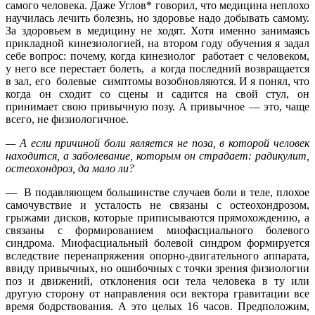
самого человека. Даже Углов* говорил, что медицина неплохо
научилась лечить болезнь, но здоровье надо добывать самому.
За здоровьем в медицину не ходят. Хотя именно занимаясь
прикладной кинезиологией, на втором году обучения я задал
себе вопрос: почему, когда кинезиолог работает с человеком,
у него все перестает болеть, а когда последний возвращается
в зал, его болевые симптомы возобновляются. И я понял, что
когда он сходит со сцены и садится на свой стул, он
принимает свою привычную позу. А привычное — это, чаще
всего, не физиологичное.
— А если причиной боли является не поза, в которой человек
находится, а заболевание, которым он страдает: радикулит,
остеохондроз, да мало ли?
— В подавляющем большинстве случаев боли в теле, плохое
самочувствие и усталость не связаны с остеохондрозом,
грыжами дисков, которые приписываются прямохождению, а
связаны с формированием миофасциального болевого
синдрома. Миофасциальный болевой синдром формируется
вследствие перенапряжения опорно-двигательного аппарата,
ввиду привычных, но ошибочных с точки зрения физиологии
поз и движений, отклонения оси тела человека в ту или
другую сторону от направления оси вектора гравитации все
время бодрствования. А это целых 16 часов. Предположим,