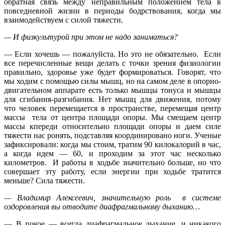
обратная связь между неправильным положением тела в
повседневной жизни в периоды бодрствования, когда мы
взаимодействуем с силой тяжести.
— И физкультурой при этом не надо заниматься?
— Если хочешь — пожалуйста. Но это не обязательно. Если
все перечисленные вещи делать с точки зрения физиологии
правильно, здоровье уже будет формироваться. Говорят, что
мы ходим с помощью силы мышц, но на самом деле в опорно-
двигательном аппарате есть только мышцы тонуса и мышцы
для сгибания-разгибания. Нет мышц для движения, потому
что человек перемещается в пространстве, перемещая центр
массы тела от центра площади опоры. Мы смещаем центр
массы кпереди относительно площади опоры и даем силе
тяжести нас ронять, подставляя координировано ноги. Ученые
зафиксировали: когда мы стоим, тратим 90 килокалорий в час,
а когда идем — 60, и проходим за этот час несколько
километров. И работы в ходьбе значительно больше, но что
совершает эту работу, если энергии при ходьбе тратится
меньше? Сила тяжести.
— Владимир Алексеевич, значительную роль в системе
оздоровления вы отводите диафрагмальному дыханию…
— В покое — всегда диафрагмальное дыхание, и никакого