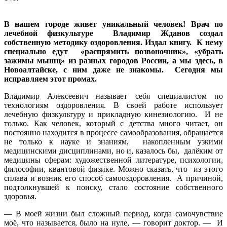
В нашем городе живет уникальный человек! Врач по
лечебной физкультуре Владимир Жданов создал
собственную методику оздоровления. Издал книгу. К нему
специально едут «распрямить позвоночник», «убрать
зажимы мышц» из разных городов России, а мы здесь, в
Новоалтайске, с ним даже не знакомы. Сегодня мы
исправляем этот промах.
Владимир Алексеевич называет себя специалистом по
технологиям оздоровления. В своей работе использует
лечебную физкультуру и прикладную кинезиологию. И не
только. Как человек, который с детства много читает, он
постоянно находится в процессе самообразования, обращается
не только к науке и знаниям, накопленным узкими
медицинскими дисциплинами, но и, казалось бы, далёким от
медицины сферам: художественной литературе, психологии,
философии, квантовой физике. Можно сказать, что из этого
сплава и возник его способ самооздоровления. А причиной,
подтолкнувшей к поиску, стало состояние собственного
здоровья.
— В моей жизни был сложный период, когда самочувствие
моё, что называется, было на нуле, — говорит доктор. — И