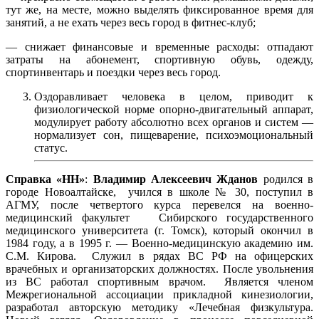
тут же, на месте, можно выделять фиксированное время для
занятий, а не ехать через весь город в фитнес-клуб;
— снижает финансовые и временные расходы: отпадают
затраты на абонемент, спортивную обувь, одежду,
спортинвентарь и поездки через весь город.
Оздоравливает человека в целом, приводит к
физиологической норме опорно-двигательный аппарат,
модулирует работу абсолютно всех органов и систем —
нормализует сон, пищеварение, психоэмоциональный
статус.
Справка «НН»
:
Владимир Алексеевич Жданов
родился в
городе Новоалтайске, учился в школе № 30, поступил в
АГМУ, после четвертого курса перевелся на военно-
медицинский факультет Сибирского государственного
медицинского университета (г. Томск), который окончил в
1984 году, а в 1995 г. — Военно-медицинскую академию им.
С.М. Кирова. Служил в рядах ВС РФ на офицерских
врачебных и организаторских должностях. После увольнения
из ВС работал спортивным врачом. Является членом
Межрегиональной ассоциации прикладной кинезиологии,
разработал авторскую методику «Лечебная физкультура.