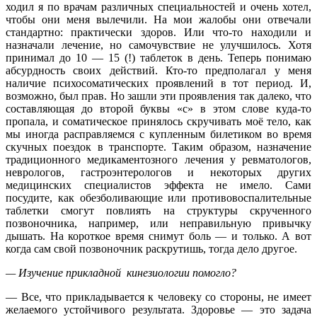
ходил я по врачам различных специальностей и очень хотел,
чтобы они меня вылечили. На мои жалобы они отвечали
стандартно: практически здоров. Или что-то находили и
назначали лечение, но самочувствие не улучшилось. Хотя
принимал до 10 — 15 (!) таблеток в день. Теперь понимаю
абсурдность своих действий. Кто-то предполагал у меня
наличие психосоматических проявлений в тот период. И,
возможно, был прав. Но зашли эти проявления так далеко, что
составляющая до второй буквы «с» в этом слове куда-то
пропала, и соматическое принялось скручивать моё тело, как
мы иногда расправляемся с купленным билетиком во время
скучных поездок в транспорте. Таким образом, назначение
традиционного медикаментозного лечения у ревматологов,
неврологов, гастроэнтерологов и некоторых других
медицинских специалистов эффекта не имело. Сами
посудите, как обезболивающие или противовоспалительные
таблетки смогут повлиять на структуры скрученного
позвоночника, например, или неправильную привычку
дышать. На короткое время снимут боль — и только. А вот
когда сам свой позвоночник раскрутишь, тогда дело другое.
— Изучение прикладной кинезиологии помогло?
— Все, что прикладывается к человеку со стороны, не имеет
желаемого устойчивого результата. Здоровье — это задача