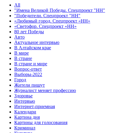
All
"Имена Великой Победы. Спецпроект "НН"
"Победители. Спецпроект "НН"
«Любимый город. Спецпроект «НН»
«Светофор. Спецпроект «НН»
80 лет Победы
Авто
Актуальное интервью
В Алтайском крае
В мире
В стране
В стране и мире
Вопрос-ответ
Выборы-2022
Город
Жители пишут
Журналист меняет профессию
Здоровье
Интервью
Интернет-приемная
Календари
Картина дня
Картины для голосования
Криминал