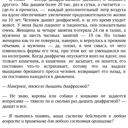
другого. Мы дышим более 20 тыс. раз в сутки, а считается —
где-то я прочитал, — каждый дополнительный литр воздуха
на вдохе обеспечивает увеличение продолжительности жизни
на 10 лет. Человек дышит диафрагмой, и за это время уходит
живот. У меня были пациент и пациентка, они показательны
очень. Женщина за четыре занятия потеряла 24 см в талии, а
мужчина за шесть часовых занятий — 19 см. Но только
женщина как-то не поверила, наверно, и вернулась к прежним
объемам, а мужчина — да, понял, в чем смысл, от чего
изменились формы его тела, при этом вес не уменьшился ни
на килограмм. Когда диафрагма опускается вниз на вдохе, она
толкает кишечник, и кишечник не засыпает, не ленится, его
постоянно что-то встряхивает, потому что на выдохе
мышцами брюшного пресса человек возвращает его назад, и
он постоянно находится в движении.
— Наверное, тяжело дышать диафрагмой?
— Не знаю, коровы или собаки с кошками не задаются
вопросами — тяжело ли и сколько раз дышать диафрагмой? —
дышат и все.
— Я пытаюсь понять, ваша система действует в любом
возрасте и применима для любого состояния организма?