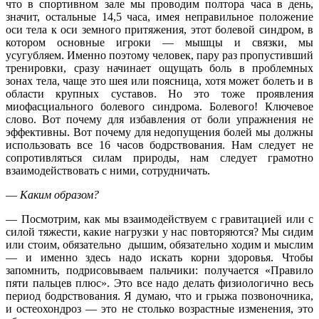
что в спортивном зале мы проводим полтора часа в день,
значит, остальные 14,5 часа, имея неправильное положение
оси тела к оси земного притяжения, этот болевой синдром, в
котором основные игроки — мышцы и связки, мы
усугубляем. Именно поэтому человек, пару раз пропустивший
тренировки, сразу начинает ощущать боль в проблемных
зонах тела, чаще это шея или поясница, хотя может болеть и в
области крупных суставов. Но это тоже проявления
миофасциального болевого синдрома. Болевого! Ключевое
слово. Вот почему для избавления от боли упражнения не
эффективны. Вот почему для недопущения болей мы должны
использовать все 16 часов бодрствования. Нам следует не
сопротивляться силам природы, нам следует грамотно
взаимодействовать с ними, сотрудничать.
—
Каким образом?
— Посмотрим, как мы взаимодействуем с гравитацией или с
силой тяжести, какие нагрузки у нас повторяются? Мы сидим
или стоим, обязательно дышим, обязательно ходим и мыслим
— и именно здесь надо искать корни здоровья. Чтобы
запомнить, подрисовываем пальчики: получается «Правило
пяти пальцев плюс». Это все надо делать физиологично весь
период бодрствования. Я думаю, что и грыжа позвоночника,
и остеохондроз — это не столько возрастные изменения, это