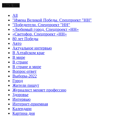
Block title
All
"Имена Великой Победы. Спецпроект "НН"
"Победители. Спецпроект "НН"
«Любимый город. Спецпроект «НН»
«Светофор. Спецпроект «НН»
80 лет Победы
Авто
Актуальное интервью
В Алтайском крае
В мире
В стране
В стране и мире
Вопрос-ответ
Выборы-2022
Город
Жители пишут
Журналист меняет профессию
Здоровье
Интервью
Интернет-приемная
Календари
Картина дня