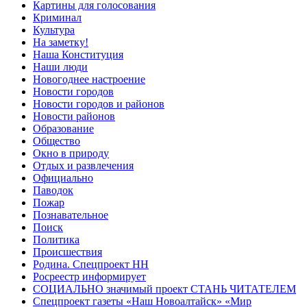
Картины для голосования
Криминал
Культура
На заметку!
Наша Конституция
Наши люди
Новогоднее настроение
Новости городов
Новости городов и районов
Новости районов
Образование
Общество
Окно в природу
Отдых и развлечения
Официально
Паводок
Пожар
Познавательное
Поиск
Политика
Происшествия
Родина. Спецпроект НН
Росреестр информирует
СОЦИАЛЬНО значимый проект СТАНЬ ЧИТАТЕЛЕМ
Спецпроект газеты «Наш Новоалтайск» «Мир