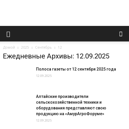
Novoaltaysk.online
Домой
2025
Сентябрь
12
|
Ежедневные Архивы: 12.09.2025
Полоса газеты от 12 сентября 2025 года
12.09.2025
Городской
Алтайские производители
сельскохозяйственной техники и
портал
оборудования представляют свою
продукцию на «АмурАгроФоруме»
12.09.2025