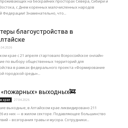
проживающих на бескрайних просторах Севера, Сибири и
Востока, с Днем коренных малочисленных народов
й Федерации! Знаменательно, что...
портал
теры благоустройства в
лтайске
.04.2026
йском крае с 21 апреля стартовало Всероссийское онлайн-
ие по выбору общественных территорий для
Новоалтайска
ройства в рамках федерального проекта «Формирование
й городской среды»...
 «пожарных» выходных🚒
27.04.2026
м крае
ие выходные, в Алтайском крае ликвидировано 211
26 из них — в жилом секторе. Подавляющее большинство
вий – возгорания травы и мусора. Сотрудники...