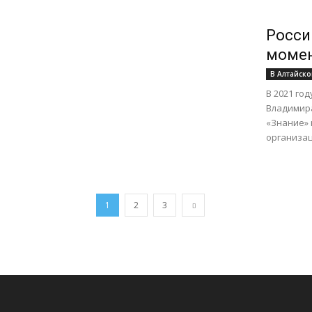
Росси
момен
В Алтайско
В 2021 го
Владимира
«Знание» 
организаци
1
2
3