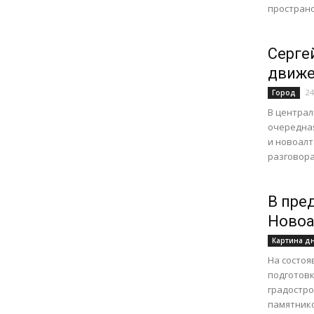
пространст
Сергей
движе
24
Город
В централ
очередная
и новоалт
разговора
В пре
Новоа
Картина д
На состоя
подготов
градостро
памятнико