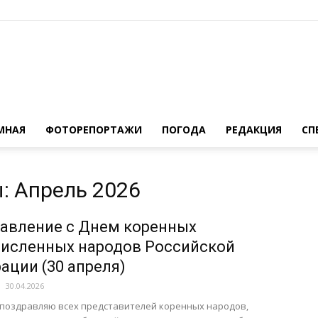
Novoaltaysk.online
МНАЯ
ФОТОРЕПОРТАЖИ
ПОГОДА
РЕДАКЦИЯ
СП
: Апрель 2026
|
авление с Днем коренных
исленных народов Российской
ации (30 апреля)
30.04.2026
Городской
поздравляю всех представителей коренных народов,