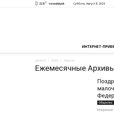
C
22.8
Суббота, Август 8, 2026
novoaltaysk
ИНТЕРНЕТ-ПРИЕ
Домой
2026
Апрель
Ежемесячные Архивы
Поздр
малоч
Федер
Общество
Искренне 