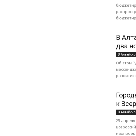
бюджетиро
распростр
бюджетиро
В Алт
два н
В Алтайско
Об этом Г
мессендже
развитию 
Город
к Все
В Алтайско
25 апреля
Всероссий
нацпроект