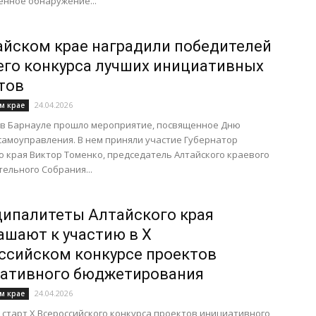
нное обнаружение...
айском крае наградили победителей
его конкурса лучших инициативных
тов
24.04.2026
м крае
 в Барнауле прошло мероприятие, посвященное Дню
самоуправления. В нем приняли участие Губернатор
о края Виктор Томенко, председатель Алтайского краевого
ельного Собрания...
ипалитеты Алтайского края
ашают к участию в X
ссийском конкурсе проектов
ативного бюджетирования
24.04.2026
м крае
старт X Всероссийского конкурса проектов инициативного