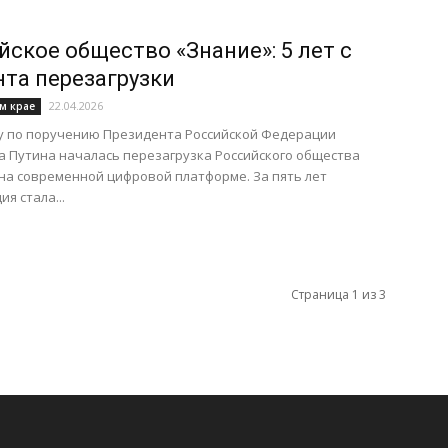
йское общество «Знание»: 5 лет с
та перезагрузки
22.04.2026
м крае
ду по поручению Президента Российской Федерации
 Путина началась перезагрузка Российского общества
на современной цифровой платформе. За пять лет
я стала...
Страница 1 из 3