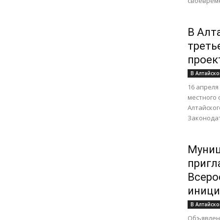
своевреме
В Алт
треть
проек
В Алтайско
16 апреля
местного 
Алтайског
Законодат
Муниц
пригл
Всеро
иници
В Алтайско
Объявлен 