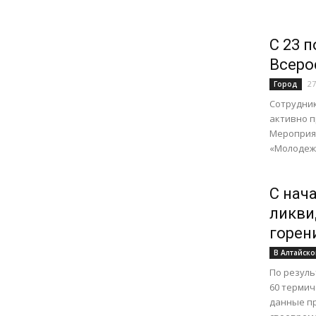
С 23 
Всеро
27
Город
Сотрудник
активно п
Мероприят
«Молодежн
С нач
ликви
горени
В Алтайско
По резуль
60 термич
данные пр