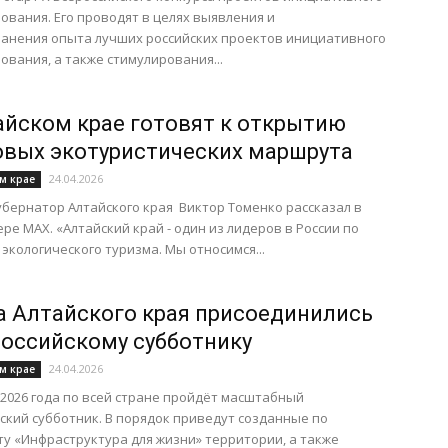
вания. Его проводят в целях выявления и
анения опыта лучших российских проектов инициативного
вания, а также стимулирования...
айском крае готовят к открытию
овых экотуристических маршрута
24.04.2026
м крае
убернатор Алтайского края Виктор Томенко рассказал в
ре МАХ. «Алтайский край - один из лидеров в России по
экологического туризма. Мы относимся...
а Алтайского края присоединились
российскому субботнику
24.04.2026
м крае
 2026 года по всей стране пройдёт масштабный
ский субботник. В порядок приведут созданные по
у «Инфраструктура для жизни» территории, а также