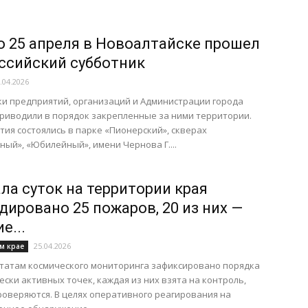
по 25 апреля в Новоалтайске прошел
ссийский субботник
.04.2026
и предприятий, организаций и Администрации города
риводили в порядок закрепленные за ними территории.
ия состоялись в парке «Пионерский», скверах
ый», «Юбилейный», имени Чернова Г....
ала суток на территории края
дировано 25 пожаров, 20 из них —
е...
25.04.2026
м крае
татам космического мониторинга зафиксировано порядка
ески активных точек, каждая из них взята на контроль,
оверяются. В целях оперативного реагирования на