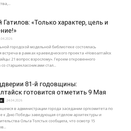
ва,...
 Гатилов: «Только характер, цель и
ние!»
.04.2026
ьной городской модельной библиотеке состоялась
 встреча в рамках краеведческого проекта «Новоалтайск
айцы: 21 вопрос взрослому». Героем откровенного
 со старшеклассниками стал...
ддверии 81-й годовщины:
лтайск готовится отметить 9 Мая
24.04.2026
ня
вшемся в администрации города заседании оргкомитета по
ке к Дню Победы заведующая отделом архитектуры и
ительства Ольга Толстых сообщила, что осмотр 15
в...