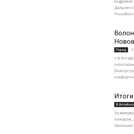
издревле 
Дальнего 
Российско
Волон
Новоа
28
Город
⚡️ В Алта
голосован
благоуст
комфортно
Итоги
В Алтайско
За минувш
пожаров, 
происшест