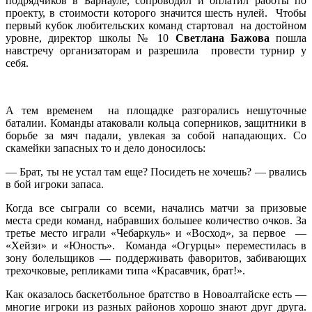
подрядчиков в Барнауле, сопроводил и оплатил работы по
проекту, в стоимости которого значится шесть нулей. Чтобы
первый кубок любительских команд стартовал на достойном
уровне, директор школы № 10
Светлана Бажова
пошла
навстречу организаторам и разрешила провести турнир у
себя.
А тем временем на площадке разгорались нешуточные
баталии. Команды атаковали кольца соперников, защитники в
борьбе за мяч падали, увлекая за собой нападающих. Со
скамейки запасных то и дело доносилось:
— Брат, ты не устал там еще? Посидеть не хочешь? — рвались
в бой игроки запаса.
Когда все сыграли со всеми, начались матчи за призовые
места среди команд, набравших большее количество очков. За
третье место играли «Чебаркуль» и «Восход», за первое —
«Хейзи» и «Юность». Команда «Огурцы» переместилась в
зону болельщиков — поддерживать фаворитов, забивающих
трехочковые, репликами типа «Красавчик, брат!».
Как оказалось баскетбольное братство в Новоалтайске есть —
многие игроки из разных районов хорошо знают друг друга.