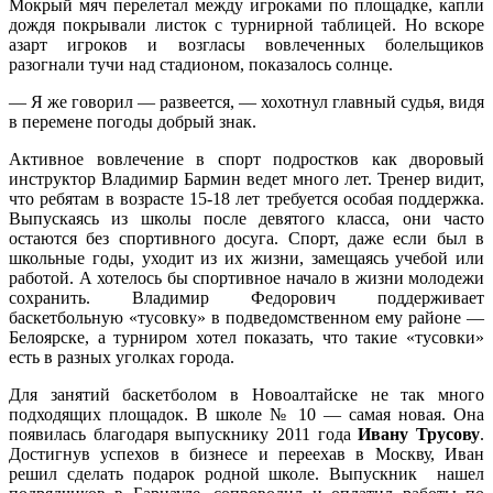
Мокрый мяч перелетал между игроками по площадке, капли
дождя покрывали листок с турнирной таблицей. Но вскоре
азарт игроков и возгласы вовлеченных болельщиков
разогнали тучи над стадионом, показалось солнце.
— Я же говорил — развеется, — хохотнул главный судья, видя
в перемене погоды добрый знак.
Активное вовлечение в спорт подростков как дворовый
инструктор Владимир Бармин ведет много лет. Тренер видит,
что ребятам в возрасте 15-18 лет требуется особая поддержка.
Выпускаясь из школы после девятого класса, они часто
остаются без спортивного досуга. Спорт, даже если был в
школьные годы, уходит из их жизни, замещаясь учебой или
работой. А хотелось бы спортивное начало в жизни молодежи
сохранить. Владимир Федорович поддерживает
баскетбольную «тусовку» в подведомственном ему районе —
Белоярске, а турниром хотел показать, что такие «тусовки»
есть в разных уголках города.
Для занятий баскетболом в Новоалтайске не так много
подходящих площадок. В школе № 10 — самая новая. Она
появилась благодаря выпускнику 2011 года
Ивану Трусову
.
Достигнув успехов в бизнесе и переехав в Москву, Иван
решил сделать подарок родной школе. Выпускник нашел