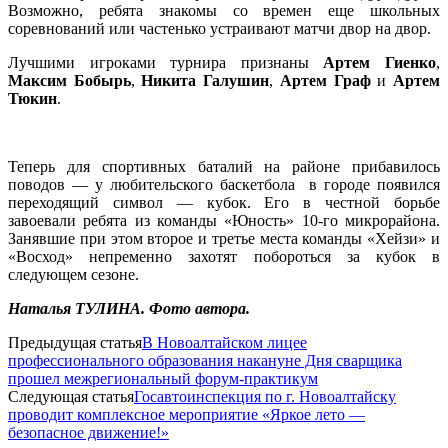
Возможно, ребята знакомы со времен еще школьных
соревнований или частенько устраивают матчи двор на двор.
Лучшими игроками турнира признаны
Артем Гиенко
,
Максим Бобырь
,
Никита Галушин
,
Артем Граф
и
Артем
Тюкин
.
Теперь для спортивных баталий на районе прибавилось
поводов — у любительского баскетбола в городе появился
переходящий символ — кубок. Его в честной борьбе
завоевали ребята из команды «Юность» 10-го микрорайона.
Занявшие при этом второе и третье места команды «Хейзи» и
«Восход» непременно захотят побороться за кубок в
следующем сезоне.
Наталья ТУЛИНА. Фото автора.
Предыдущая статья
В Новоалтайском лицее
профессионального образования накануне Дня сварщика
прошел межрегиональный форум-практикум
Следующая статья
Госавтоинспекция по г. Новоалтайску
проводит комплексное мероприятие «Яркое лето —
безопасное движение!»