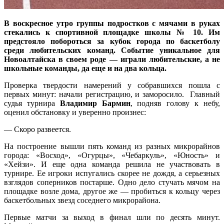
В воскресное утро группы подростков с мячами в руках
стекались к спортивной площадке школы № 10. Им
предстояло побороться за кубок города по баскетболу
среди любительских команд. Событие уникальное для
Новоалтайска в своем роде — играли любительские, а не
школьные команды, да еще и на два кольца.
Проверка твердости намерений у собравшихся пошла с
первых минут: начали регистрацию, и заморосило. Главный
судья турнира
Владимир Бармин
, подняв голову к небу,
оценил обстановку и уверенно произнес:
— Скоро развеется.
На построение вышли пять команд из разных микрорайнов
города: «Восход», «Огурцы», «Чебаркуль», «Юность» и
«Хейзи». И еще одна команда решила не участвовать в
турнире. Ее игроки испугались скорее не дождя, а серьезных
взглядов соперников постарше. Одно дело стучать мячом на
площадке возле дома, другое же — пробиться к кольцу через
баскетбольных звезд соседнего микрорайона.
Первые матчи за выход в финал шли по десять минут.