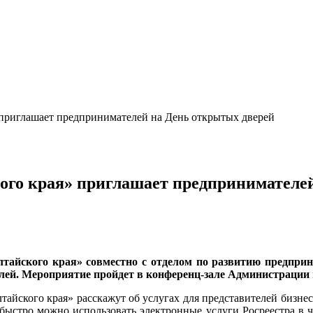
риглашает предпринимателей на День открытых дверей
го края» приглашает предпринимателей
лтайского края» совместно с отделом по развитию предп
й. Мероприятие пройдет в конференц-зале Администрации гор
йского края» расскажут об услугах для представителей бизне
быстро можно использовать электронные услуги Росреестра в ч