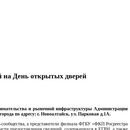
 на День открытых дверей
ринимательства и рыночной инфраструктуры Администрации
ода по адресу: г. Новоалтайск, ул. Парковая д.1А.
с-сообщества, а представители филиала ФГБУ «ФКП Росреестра
асти предоставления сведений, содержащихся в ЕГРН, а также