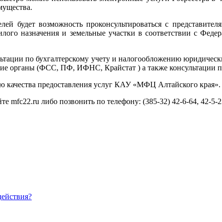
мущества.
лей будет возможность проконсультироваться с представител
лого назначения и земельные участки в соответствии с Феде
льтации по бухгалтерскому учету и налогообложению юридичес
щие органы (ФСС, ПФ, ИФНС, Крайстат ) а также консультации
ю качества предоставления услуг КАУ «МФЦ Алтайского края».
е mfc22.ru либо позвонить по телефону: (385-32) 42-6-64, 42-5-2
действия?