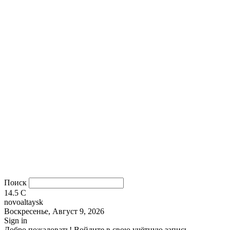
Поиск
14.5
C
novoaltaysk
Воскресенье, Август 9, 2026
Sign in
Добро пожаловать! Войдите в свою учётную запись