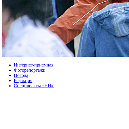
Интернет-приемная
Фоторепортажи
Погода
Редакция
Спецпроекты «НН»