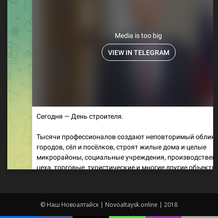
© Наш Новоалтайск | Novoaltaysk.online | 2018