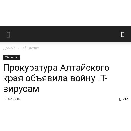
Novoaltaysk.online
Домой
Общество
|
Общество
Прокуратура Алтайского
края объявила войну IT-
Городской
вирусам
19.02.2016
712
портал