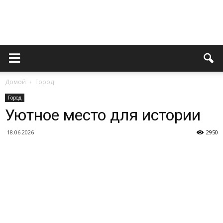
Novoaltaysk.online
Домой
Город
|
Город
Уютное место для истории
18.06.2026
2950
Городской
портал