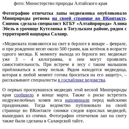
фото: Министерство природы Алтайского края
Фотографию отпечатка лапы медвежонка опубликовало
Минприроды региона
на своей странице во ВКонтакте
.
Снимок сделала специалист КГБУ «Алтайприрода» Алина
Эбель в урочище Кутеляпка в Тогульском районе, рядом с
территорией нацпарка Салаир.
«Медвежата появляются на свет в берлоге в январе – феврале,
и при рождении весят около 500 грамм, как котёнок в возрасте
одного месяца. К моменту выхода из берлоги вес медвежат
уже 3 – 4 килограмма, и они могут проявлять
самостоятельность. При встрече в лесу с таким малышом
приближаться к нему нельзя. Рядом находится медведица,
которая в любой момент готова броситься на его защиту», –
рассказывают специалисты
в госпаблике ведомства
.
О первых проснувшихся медведях этой весной Минприроды
края
сообщило
в конце марта. Также о риске встретить
недружелюбных хозяев леса
напоминали
перед майскими
праздниками. Тогда ведомство публиковало на своей
странице во ВКонтакте снимки следов взрослых медведей,
вышедших из спячки. Фотографии отпечатков лап на снегу
также были сделаны в Салаирской тайге.