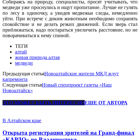
Собираясь на природу, специалисты, просят учитывать, что
медведи уже проснулись и ищут пропитание. Лучше не гулять
по лесу в одиночку, а увидев медвежьи следы, немедленно
уйти. При встрече с диким животным необходимо сохранять
спокойствие и не делать резких движений. Если зверь стал
приближаться, надо постараться увеличить расстояние, но не
поворачиваться к нему спиной.
ТЕГИ
алтай
живая природа алтая
медведи
Предыдущая статья
Новоалтайские жители МКД ждут
капремонта
Следующая статья
Новый спецпроект газеты «Наш
Новоалтайск»
ЭТО МОЖЕТ БЫТЬ ИНТЕРЕСНО
ЕЩЕ ОТ АВТОРА
В Алтайском крае
Открыта регистрация зрителей на Гранд-финал
«КАРДО» во Владивостоке