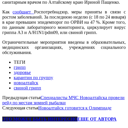
санитарным врачом по Алтайскому краю Ириной Пащенко.
Как
сообщает
Роспотребнадзор, меры приняты в связи с
ростом заболеваний. За последнюю неделю (с 18 по 24 января)
в крае превышен эпидемпорог по ОРВИ на 47 %. Кроме того,
по данным лабораторного мониторинга, циркулирует вирус
гриппа А3 и А/H1N1/pdm09, или свиной грипп.
Ограничительные мероприятия введены в образовательных,
медицинских организациях, учреждениях социального
обслуживания.
ТЕГИ
грипп
здоровье
карантин по группу
новоалтайск
свиной грипп
Предыдущая статья
Специалисты МЧС Новоалтайска провели
рейд по местам зимней рыбалки
Следующая статья
Новоалтайск готовится к Олимпиаде
ЭТО МОЖЕТ БЫТЬ ИНТЕРЕСНО
ЕЩЕ ОТ АВТОРА