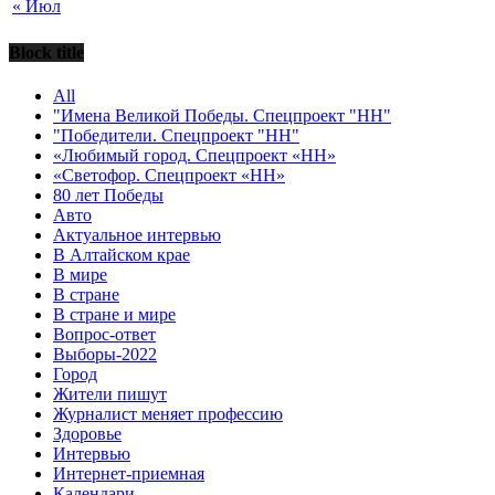
« Июл
Block title
All
"Имена Великой Победы. Спецпроект "НН"
"Победители. Спецпроект "НН"
«Любимый город. Спецпроект «НН»
«Светофор. Спецпроект «НН»
80 лет Победы
Авто
Актуальное интервью
В Алтайском крае
В мире
В стране
В стране и мире
Вопрос-ответ
Выборы-2022
Город
Жители пишут
Журналист меняет профессию
Здоровье
Интервью
Интернет-приемная
Календари