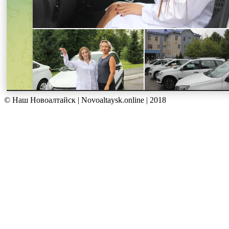
© Наш Новоалтайск | Novoaltaysk.online | 2018