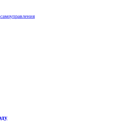
 самоуправления
оду