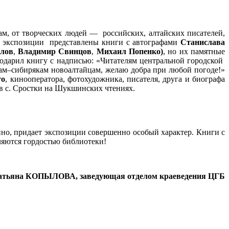
ам, от творческих людей — российских, алтайских писателей,
В экспозиции представлены книги с автографами
Станислава
лов
,
Владимир Свинцов
,
Михаил Попенко)
, но их памятные
подарил книгу с надписью: «Читателям центральной городской
кам–сибирякам новоалтайцам, желаю добра при любой погоде!»
го
, кинооператора, фотохудожника, писателя, друга и биографа
 в с. Сростки на Шукшинских чтениях.
нно, придает экспозиции совершенно особый характер. Книги с
ляются гордостью библиотеки!
тьяна КОПЫЛОВА, заведующая отделом краеведения ЦГБ