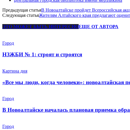
центральная городская библиотека имени мерзликина
Предыдущая статья
В Новоалтайске пройдет Всероссийская ак
Следующая статья
Жителям Алтайского края предлагают оценит
ЭТО МОЖЕТ БЫТЬ ИНТЕРЕСНО
ЕЩЕ ОТ АВТОРА
Город
НЗЖБИ № 1: строят и строятся
Картина дня
«Все мы люди, когда человеки»: новоалтайская 
Город
В Новоалтайске началась плановая приемка обра
Город