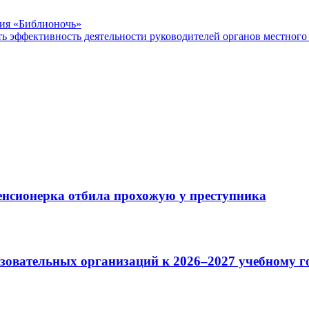
ция «Библионочь»
ь эффективность деятельности руководителей органов местного
пенсионерка отбила прохожую у преступника
зовательных организаций к 2026–2027 учебному г