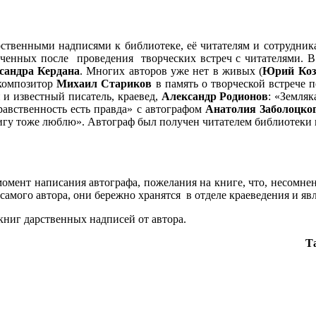
рственными надписями к библиотеке, её читателям и сотрудник
ученных после проведения творческих встреч с читателями. 
сандра Кердана
. Многих авторов уже нет в живых (
Юрий Коз
 композитор
Михаил Стариков
в память о творческой встрече 
и известный писатель, краевед,
Александр Родионов
: «Земля
авственность есть правда» с автографом
Анатолия Заболоцко
нигу тоже люблю». Автограф был получен читателем библиотеки
омент написания автографа, пожелания на книге, что, несомне
амого автора, они бережно хранятся в отделе краеведения и яв
книг дарственных надписей от автора.
Та