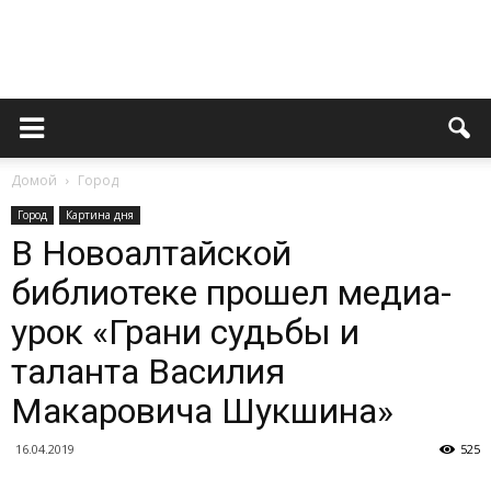
Novoaltaysk.online
Домой
Город
|
Город
Картина дня
В Новоалтайской
библиотеке прошел медиа-
Городской
урок «Грани судьбы и
таланта Василия
портал
Макаровича Шукшина»
16.04.2019
525