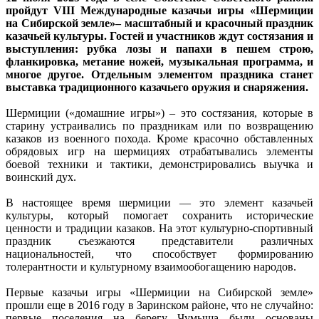
пройдут VIII Международные казачьи игры «Шермиции
на Сибирской земле»– масштабный и красочный праздник
казачьей культуры. Гостей и участников ждут состязания и
выступления: рубка лозы и папахи в пешем строю,
фланкировка, метание ножей, музыкальная программа, и
многое другое. Отдельным элементом праздника станет
выставка традиционного казачьего оружия и снаряжения.
Шермиции («домашние игры») – это состязания, которые в
старину устраивались по праздникам или по возвращению
казаков из военного похода. Кроме красочно обставленных
обрядовых игр на шермициях отрабатывались элементы
боевой техники и тактики, демонстрировались выучка и
воинский дух.
В настоящее время шермиции — это элемент казачьей
культуры, который помогает сохранить исторические
ценности и традиции казаков. На этот культурно-спортивный
праздник съезжаются представители различных
национальностей, что способствует формированию
толерантности и культурному взаимообогащению народов.
Первые казачьи игры «Шермиции на Сибирской земле»
прошли еще в 2016 году в Заринском районе, что не случайно:
первые поселения на берегу Чумыша были основаны