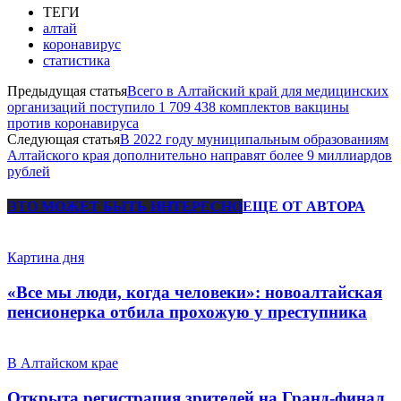
ТЕГИ
алтай
коронавирус
статистика
Предыдущая статья
Всего в Алтайский край для медицинских
организаций поступило 1 709 438 комплектов вакцины
против коронавируса
Следующая статья
В 2022 году муниципальным образованиям
Алтайского края дополнительно направят более 9 миллиардов
рублей
ЭТО МОЖЕТ БЫТЬ ИНТЕРЕСНО
ЕЩЕ ОТ АВТОРА
Картина дня
«Все мы люди, когда человеки»: новоалтайская
пенсионерка отбила прохожую у преступника
В Алтайском крае
Открыта регистрация зрителей на Гранд-финал