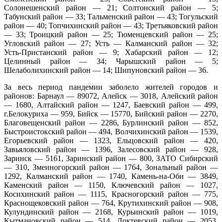
Солонешенский район — 21; Солтонский район — 5;
Табунский район — 33; Тальменский район — 43; Тогульский
район — 40; Топчихинский район — 43; Третьяковский район
— 33; Троицкий район — 25; Тюменцевский район — 25;
Угловский район — 27; Усть — Калманский район — 32;
Усть-Пристанский район — 9; Хабарский район — 12;
Целинный район — 34; Чарышский район — 5;
Шелаболихинский район — 14; Шипуновский район — 36.
За весь период пандемии заболело жителей городов и
районов: Барнаул — 89072, Алейск — 3018, Алейский район
— 1680, Алтайский район — 1247, Баевский район — 499,
г.Белокуриха — 959, Бийск — 15770, Бийский район — 2270,
Благовещенский район — 2286, Бурлинский район — 852,
Быстроистокский район — 494, Волчихинский район — 1539,
Егорьевский район — 1323, Ельцовский район — 420,
Завьяловский район — 1396, Залесовский район — 928,
Заринск — 5161, Заринский район — 800, ЗАТО Сибирский
— 310, Змеиногорский район — 1764, Зональный район —
1292, Калманский район — 1740, Камень-на-Оби — 3849,
Каменский район — 1150, Ключевский район — 1027,
Косихинский район — 1115, Красногорский район — 775,
Краснощековский район — 764, Крутихинский район — 908,
Кулундинский район — 2168, Курьинский район — 1019,
Кытмановский район — 514, Локтевский район — 2053,