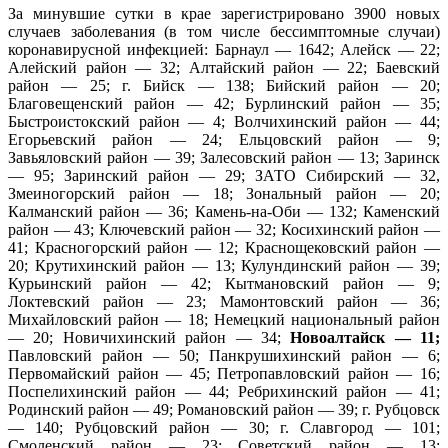
За минувшие сутки в крае зарегистрировано 3900 новых
случаев заболевания (в том числе бессимптомные случаи)
коронавирусной инфекцией: Барнаул — 1642; Алейск — 22;
Алейский район — 32; Алтайский район — 22; Баевский
район — 25; г. Бийск — 138; Бийский район — 20;
Благовещенский район — 42; Бурлинский район — 35;
Быстроистокский район — 4; Волчихинский район — 44;
Егорьевский район — 24; Ельцовский район — 9;
Завьяловский район — 39; Залесовский район — 13; Заринск
— 95; Заринский район — 29; ЗАТО Сибирский — 32,
Змеиногорский район — 18; Зональный район — 20;
Калманский район — 36; Камень-на-Оби — 132; Каменский
район — 43; Ключевский район — 32; Косихинский район —
41; Красногорский район — 12; Краснощековский район —
20; Крутихинский район — 13; Кулундинский район — 39;
Курьинский район — 42; Кытмановский район — 9;
Локтевский район — 23; Мамонтовский район — 36;
Михайловский район — 18; Немецкий национальный район
— 20; Новичихинский район — 34;
Новоалтайск — 11;
Павловский район — 50; Панкрушихинский район — 6;
Первомайский район — 45; Петропавловский район — 16;
Поспелихинский район — 44; Ребрихинский район — 41;
Родинский район — 49; Романовский район — 39; г. Рубцовск
— 140; Рубцовский район — 30; г. Славгород — 101;
Смоленский район — 23; Советский район — 13;