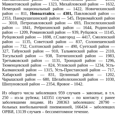
Мамонтовский район — 1323, Михайловский район — 1632,
Немецкий национальный район — 1422, Новичихинский
район — 811,
Новоалтайск — 4301,
Павловский район —
2353, Панкрушихинский район — 545, Первомайский район
— 3010, Петропавловский район — 693, Поспелихинский
район — 1841, Ребрихинский район — 1644, Родинский
район — 1209, Романовский район — 939, Рубцовск — 11145,
Рубцовский район — 1698, г.Славгород — 4417, Смоленский
район — 1135, Советский район — 837, Солонешенский
район — 732, Солтонский район — 490, Суетский район —
327, Табунский район — 910, Тальменский район — 2110,
Тогульский район — 938, Топчихинский район — 1983,
Третьяковский район — 1131, Троицкий район — 1296,
Тюменцевский район — 824, Угловский район — 1234, Усть-
Калманский район — 1315, Усть-Пристанский район — 717,
Хабарский район — 831, Целинный район — 1202,
Чарышский район — 680, Шелаболихинский район — 1030,
Шипуновский район — 2354, Яровое – 1042.
Из общего числа заболевших 959 случаев – завозные, в т.ч.
250 – из-за рубежа; 143351 случаев – по контакту с ранее
заболевшими лицами. Из 208363 заболевших: 28790 –
больных внебольничной пневмонией, 166434 – заболевших
ОРВИ, 13139 случаев – бессимптомное течение.