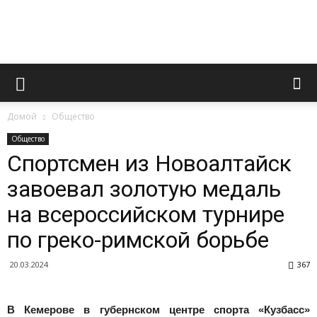
Novoaltaysk.online
Домой
Общество
|
Общество
Спортсмен из Новоалтайск
завоевал золотую медаль
Городской
на всероссийском турнире
по греко-римской борьбе
портал
20.03.2024
367
В Кемерове в губернском центре спорта «Кузбасс»